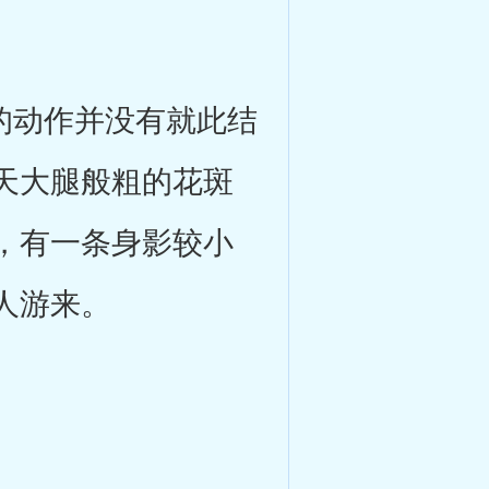
的动作并没有就此结
天大腿般粗的花斑
，有一条身影较小
人游来。