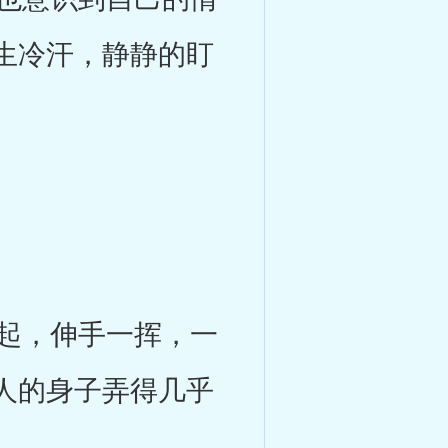
生冷汗，静静的盯
起，伸手一挥，一
人的身子弄得几乎