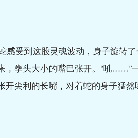
感受到这股灵魂波动，身子旋转了
来，拳头大小的嘴巴张开。“吼……”
张开尖利的长嘴，对着蛇的身子猛然