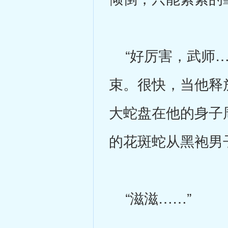
“好厉害，武师…
束。很快，当他释
大蛇盘在他的身子
的花斑蛇从黑袍男
“滋滋……”