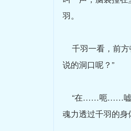
羽。
千羽一看，前方顿
说的洞口呢？”
“在……呃……嘘
魂力透过千羽的身