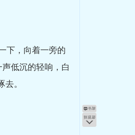
一下，向着一旁的
一声低沉的轻响，白
啄去。