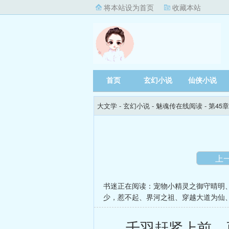
将本站设为首页
收藏本站
首页
玄幻小说
仙侠小说
大文学
- 玄幻小说 -
魅魂传在线阅读
- 第45
上
书迷正在阅读：
宠物小精灵之御守晴明
少，惹不起
、
界河之祖
、
穿越大道为仙
千羽赶紧上前，再