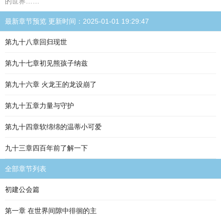
的世界……
最新章节预览 更新时间：2025-01-01 19:29:47
第九十八章回归现世
第九十七章初见熊孩子纳兹
第九十六章 火龙王的龙设崩了
第九十五章力量与守护
第九十四章软绵绵的温蒂小可爱
九十三章四百年前了解一下
全部章节列表
初建公会篇
第一章 在世界间隙中徘徊的主