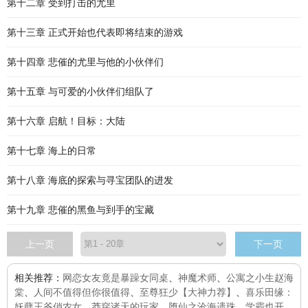
第十二章 受到打击的尤里
第十三章 正式开始也代表即将结束的游戏
第十四章 悲催的尤里与他的小伙伴们
第十五章 与可爱的小伙伴们组队了
第十六章 启航！目标：大陆
第十七章 海上的日常
第十八章 海底的探索与寻宝团队的进发
第十九章 悲催的黑鱼与到手的宝藏
上一页
下一页
相关推荐：
网恋女友竟是暴躁女同桌
、
神魔术师
、
公寓之小生赵海
棠
、
人间不值得但你很值得
、
至尊狂少【大神力荐】
、
喜乐田缘：
妖孽王爷俏农女
、
莽穿诸天的玩家
、
堕仙之沧海遗珠
、
学霸也开