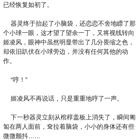
已经恢复如初了。
器灵终于抬起了小脑袋，还恋恋不舍地瞟了那
个小球一眼，这才望了望余一丁，又将视线转向
姬凌风，眼神中虽然明显带出了几分畏缩之色，
却依旧趴伏在小球旁边，并没有任何其他的动
作。
“哼！”
姬凌风不再说话，只是重重地哼了一声。
下一秒器灵立刻从棺椁盖板上消失了，瞬间匍
匐在两人面前，耷拉着脑袋，小小的身体还有些
微微颤抖……