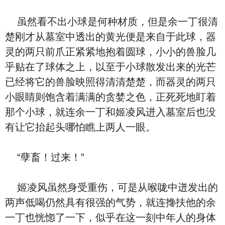
虽然看不出小球是何种材质，但是余一丁很清
楚刚才从墓室中透出的黄光便是来自于此球，器
灵的两只前爪正紧紧地抱着圆球，小小的兽脸几
乎贴在了球体之上，以至于小球散发出来的光芒
已经将它的兽脸映照得清清楚楚，而器灵的两只
小眼睛则饱含着满满的贪婪之色，正死死地盯着
那个小球，就连余一丁和姬凌风进入墓室后也没
有让它抬起头哪怕瞧上两人一眼。
“孽畜！过来！”
姬凌风虽然身受重伤，可是从喉咙中迸发出的
两声低喝仍然具有很强的气势，就连搀扶他的余
一丁也恍惚了一下，似乎在这一刻中年人的身体