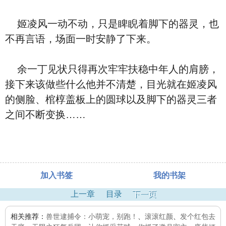
姬凌风一动不动，只是睥睨着脚下的器灵，也
不再言语，场面一时安静了下来。
余一丁见状只得再次牢牢扶稳中年人的肩膀，
接下来该做些什么他并不清楚，目光就在姬凌风
的侧脸、棺椁盖板上的圆球以及脚下的器灵三者
之间不断变换……
加入书签
我的书架
上一章
目录
下一页
相关推荐：
兽世逮捕令：小萌宠，别跑！
、
滚滚红颜
、
发个红包去