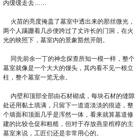
内缓缓走去……
火苗的亮度掩盖了墓室中透出来的那丝微光，
两个人蹒跚着几步便跨过了丈许长的门洞，在火
光的映照下，墓室内的景象豁然开朗。
同先前余一丁的神念探查所知一模一样，整个
墓室就像是一个大大的馒头，其内看不见一根立
柱，整个墓室一览无余。
内壁和顶部全部由石材砌成，每块石材的缝隙
处还用黏土填满，只留下一道道淡淡的痕迹，整
个墙面和顶面几乎是浑然一体，看来就算墓道修
建的比较仓促和粗糙，但对于存放燕皇棺椁的主
墓室来说，工匠们还是非常用心的。