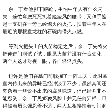
余一丁看他脚下踉跄，生怕中年人有什么闪
失，连忙弯腰死死抓着姬凌风的腰带，又伸手捡
起一支扔在一旁已经熄灭的火把，扶着中年人在
最近的那根盘龙柱的石碗内借火点燃。
等到火把头上的火苗稳定之后，余一丁先将火
把伸进门洞试了试，眼见火苗并没有什么变化，
两个人这才对视一眼，各自轻轻点头。
也许是他们在墓门前耽搁了一阵工夫，此时墓
室内传出来的异味已经冲淡了不少，虽然其间还
夹杂着一丝说不出来的腐臭味道，但已经并非不
能忍受，余一丁见姬凌风脸上并无任何异样，只
得皱着眉头强忍着不适，两人互相搀扶着朝门洞