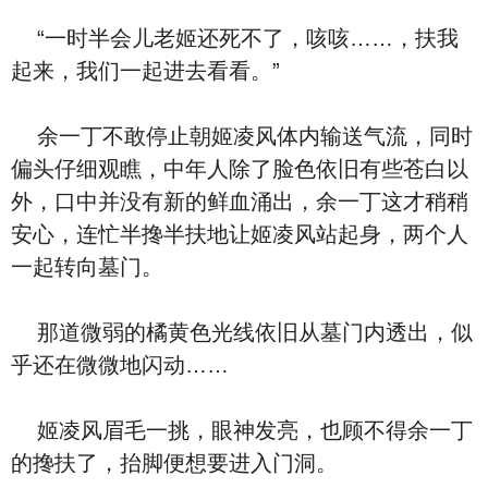
“一时半会儿老姬还死不了，咳咳……，扶我
起来，我们一起进去看看。”
余一丁不敢停止朝姬凌风体内输送气流，同时
偏头仔细观瞧，中年人除了脸色依旧有些苍白以
外，口中并没有新的鲜血涌出，余一丁这才稍稍
安心，连忙半搀半扶地让姬凌风站起身，两个人
一起转向墓门。
那道微弱的橘黄色光线依旧从墓门内透出，似
乎还在微微地闪动……
姬凌风眉毛一挑，眼神发亮，也顾不得余一丁
的搀扶了，抬脚便想要进入门洞。