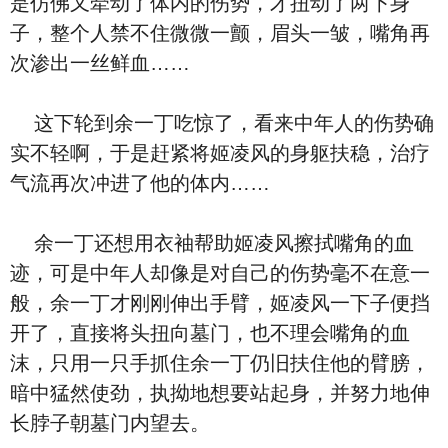
是仿佛又牵动了体内的伤势，才扭动了两下身
子，整个人禁不住微微一颤，眉头一皱，嘴角再
次渗出一丝鲜血……
这下轮到余一丁吃惊了，看来中年人的伤势确
实不轻啊，于是赶紧将姬凌风的身躯扶稳，治疗
气流再次冲进了他的体内……
余一丁还想用衣袖帮助姬凌风擦拭嘴角的血
迹，可是中年人却像是对自己的伤势毫不在意一
般，余一丁才刚刚伸出手臂，姬凌风一下子便挡
开了，直接将头扭向墓门，也不理会嘴角的血
沫，只用一只手抓住余一丁仍旧扶住他的臂膀，
暗中猛然使劲，执拗地想要站起身，并努力地伸
长脖子朝墓门内望去。