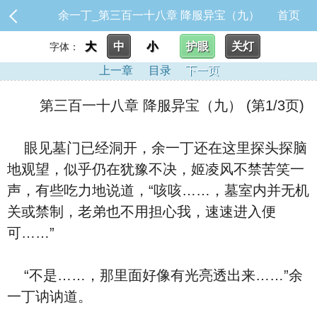
余一丁_第三百一十八章 降服异宝（九）
首页
大
中
小
护眼
关灯
字体：
上一章
目录
下一页
第三百一十八章 降服异宝（九） (第1/3页)
眼见墓门已经洞开，余一丁还在这里探头探脑
地观望，似乎仍在犹豫不决，姬凌风不禁苦笑一
声，有些吃力地说道，“咳咳……，墓室内并无机
关或禁制，老弟也不用担心我，速速进入便
可……”
“不是……，那里面好像有光亮透出来……”余
一丁讷讷道。