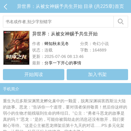
异世界：从被女神赐予共生开始 目录 (共225章)
首页
异世界：从被女神赐予共生开始
作者：
蝉知秋未见冬
分类：奇幻小说
状态：连载
字数：164889
更新：2025-07-06 08:13:46
最新：
分享一下开心的事情
开始阅读
加入书架
手机简介
重生为厄多斯深渊黑龙孵化巢中的一颗蛋，脱离深渊祸害西斯法大陆
的故事。恶龙：“告诉你一个道理，要对强者保持敬畏！然后你这样的
弱小的生物才能残喘到生命的终结日。”公主：“勇者斗恶龙的故事是
真的吗？”恶龙：“是的，可能你被我劫走的消息还没有散开，我们要
耐心等待。”这是公主被恶龙绑架后第十九天的对话......PS:多元化架