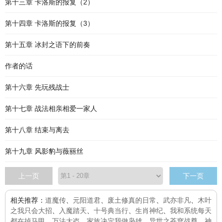
第十三章 卡洛斯的报复（2）
第十四章 卡洛斯的报复（3）
第十五章 冰封之语下的前奏
作者的话
第十六章 先玩残战士
第十七章 战法相亲相爱一家人
第十八章 结束与离去
第十九章 风影豹与薇丽丝
上一页
下一页
相关推荐：
道魔传
、
元阳道君
、
废土修真的日常
、
武亦非凡
、
木叶
之我只会大招
、
入魔踏天
、
十号典当行
、
生肖神纪
、
我和系统每天
都在掉马甲
、
万法大盗
、
家族决定我做枭雄
、
异世之苍穹战尊
、
神