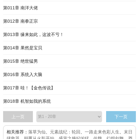
第011章 南洋大佬
第012章 南拳正宗
第013章 缘来如此，这波不亏！
第014章 果然是宝贝
第015章 绝世猛男
第016章 系统入大脑
第017章 哇！【金色传说】
第018章 机智如我的系统
上一页
下一页
相关推荐：
落草为仙
、
元素战纪：轮回
、
一路走来色彩人生
、
末日
拯救器
、
颠覆从火影开始
、
盛宠之嫡妃凶猛
、
佐魏
、
幻想剑舞
、
莽