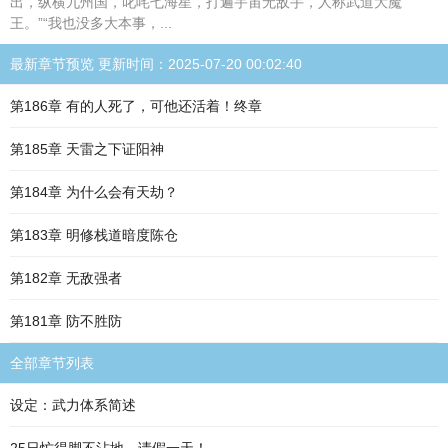
出，纵横九州国，叱咤七海星，打遍宇宙无敌手，人称武道大魔
王。”“我也没多大本事，...
最新章节预览 更新时间：2025-07-20 00:02:40
第186章 有的人死了，可他还活着！终章
第185章 天雷之下证阳神
第184章 为什么会有天劫？
第183章 明修栈道暗度陈仓
第182章 无敌强者
第181章 防不胜防
全部章节列表
设定：武力体系简述