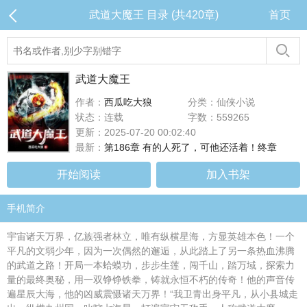
武道大魔王 目录 (共420章)
首页
武道大魔王
作者：
西瓜吃大狼
分类：仙侠小说
状态：连载
字数：559265
更新：2025-07-20 00:02:40
最新：
第186章 有的人死了，可他还活着！终章
开始阅读
加入书架
手机简介
宇宙诸天万界，亿族强者林立，唯有纵横星海，方显英雄本色！一个
平凡的文弱少年，因为一次偶然的邂逅，从此踏上了另一条热血沸腾
的武道之路！开局一本蛤蟆功，步步生莲，闯千山，踏万域，探索力
量的最终奥秘，用一双铮铮铁拳，铸就永恒不朽的传奇！他的声音传
遍星辰大海，他的凶威震慑诸天万界！“我卫青出身平凡，从小县城走