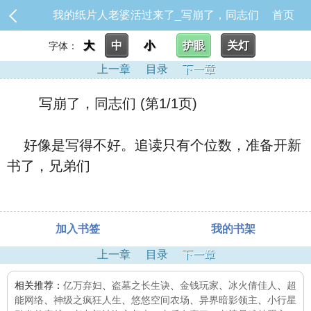
我的纸片人老婆活过来了_写崩了，同志们
首页
大
中
小
护眼
关灯
字体：
上一章
目录
下一章
写崩了，同志们 (第1/1页)
好像是写得不好。追读只有个位数，准备开新
书了，兄弟们
加入书签
我的书架
上一章
目录
下一章
相关推荐：
亿万弃妇
、
盗墓之长生诀
、
金钱玩家
、
冰火倩佳人
、
超
能网络
、
神级之疯狂人生
、
悠悠空间农场
、
异界暗影领主
、
小行星