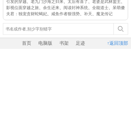
引发的穿越
、
老九门沙海之归来
、
太后有喜了
、
老婆是武林盟主
、
影视位面穿越之旅
、
余生还来
、
阅读封神系统
、
全能道士
、
呆萌傻
夫君：独宠贪财蛇蝎妃
、
咸鱼作者狠强势
、
补天
、
魔龙传记
首页
电脑版
书架
足迹
↑返回顶部