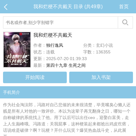
我和烂梗不共戴天 目录 (共49章)
首页
我和烂梗不共戴天
作者：
独行逸风
分类：玄幻小说
状态：连载
字数：136355
更新：2025-07-20 01:39:33
最新：
第四十九章 生死之间
开始阅读
加入书架
手机简介
作为社会淘汰郎，冯路对自己悲催的未来很清楚，毕竟嘴臭心懒人还
贱是所有人对他的一致评价。本以为这辈子再无翻身之日，哪知一个
自称破律的系统找上了他。用了以后可以出任ceo，迎娶白富美，走
上人生巅峰哦。冯路道：关我屁事，这种梗装起来都尬出鸡皮疙瘩，
话说啥是破律？啊？玩梗？开什么玩笑？爆笑热血战斗史，从此展