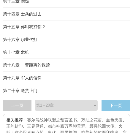
第十三章 蹭饭
第十四章 士兵的过去
第十五章 你叫我打你？
第十六章 职业代打
第十七章 危机
第十八章 一臂距离的救赎
第十九章 军人的信仰
第二十章 送货上门
上一页
下一页
相关推荐：
赛尔号战神联盟之预言圣书
、
万劫之花语
、
血色天疫
、
王的封印
、
三界灵通
、
都市神豪万界聊天群
、
最强轮回大佬
、
火
影：这个忍者有点苟
、
鬼伏
、
两界捭阖
、
控萝莉的位面守护者
、
忘