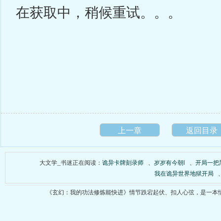
在获取中，稍候重试。。。
上一章
返回目录
大文学_书迷正在阅读：
诡异卡牌刻录师
、
岁岁有今朝l
、
开局一把
我在诡异世界地狱开局
《玄幻：我的功法修炼能快进》情节跌宕起伏、扣人心弦，是一本