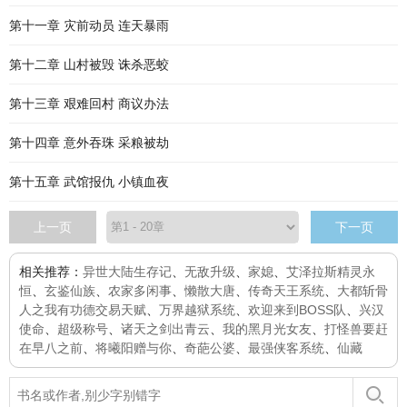
第十一章 灾前动员 连天暴雨
第十二章 山村被毁 诛杀恶蛟
第十三章 艰难回村 商议办法
第十四章 意外吞珠 采粮被劫
第十五章 武馆报仇 小镇血夜
上一页
下一页
相关推荐：
异世大陆生存记
、
无敌升级
、
家媳
、
艾泽拉斯精灵永
恒
、
玄鉴仙族
、
农家多闲事
、
懒散大唐
、
传奇天王系统
、
大都斩骨
人之我有功德交易天赋
、
万界越狱系统
、
欢迎来到BOSS队
、
兴汉
使命
、
超级称号
、
诸天之剑出青云
、
我的黑月光女友
、
打怪兽要赶
在早八之前
、
将曦阳赠与你
、
奇葩公婆
、
最强侠客系统
、
仙藏