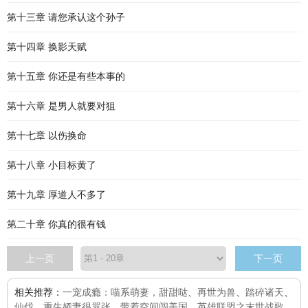
第十三章 请您承认这个孙子
第十四章 换影天赋
第十五章 你还是有些本事的
第十六章 是男人就要对狙
第十七章 以伤换命
第十八章 小目标黄了
第十九章 厚道人不多了
第二十章 你真的很有钱
上一页
下一页
相关推荐：
一宠成瘾：喵系萌妻，甜甜哒
、
再世为兽
、
踏碎诸天
、
仙伐
、
重生娇妻很嚣张
、
带着空间闯美国
、
英雄联盟之末世战歌
、