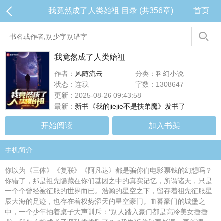
我竟然成了人类始祖 目录 (共356章)
首页
我竟然成了人类始祖
作者：
风随流云
分类：科幻小说
状态：连载
字数：1308647
更新：2025-08-26 09:43:58
最新：
新书《我的jiejie不是扶弟魔》发书了
开始阅读
加入书架
手机简介
你以为《三体》《复联》《阿凡达》都是骗你们电影票钱的幻想吗？
你错了，那是祖先隐藏在你们基因之中的真实记忆，所谓诸天，只是
一个个曾经被征服的世界而已。浩瀚的星空之下，留存着祖先征服星
辰大海的足迹，也存在着权势滔天的星空豪门。血暮豪门的城堡之
中，一个少年拍着桌子大声训斥：“别人踏入豪门都是高冷美女捶捶