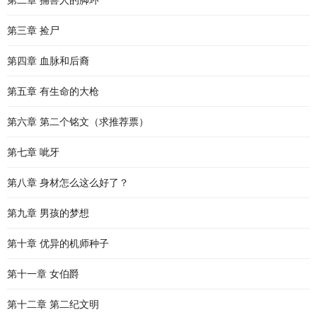
第二章 捕兽人的脚环
第三章 捡尸
第四章 血脉和后裔
第五章 有生命的大枪
第六章 第二个铭文（求推荐票）
第七章 呲牙
第八章 身材怎么这么好了？
第九章 男孩的梦想
第十章 优异的机师种子
第十一章 女伯爵
第十二章 第二纪文明