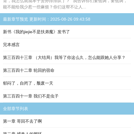
背，我怎么就成孝子贤孙排排队了？”“我告诉你们要低调，要低调，
能不能给我少惹一些麻烦？你们这帮不让人...
最新章节预览 更新时间：2025-08-26 09:43:58
新书《我的jiejie不是扶弟魔》发书了
完本感言
第三百四十三章 （大结局）我等了你这么久，怎么能跟她人分享？
第三百四十二章 轮回的宿命
郁闷了，自闭了，颓废一天
第三百四十一章 我们不是虫子
全部章节列表
第一章 哥回不去了啊