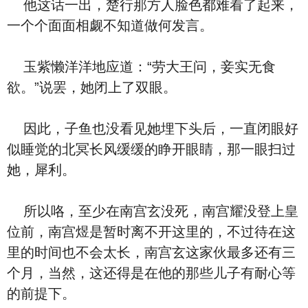
他这话一出，楚行那方人脸色都难看了起来，
一个个面面相觑不知道做何发言。
玉紫懒洋洋地应道：“劳大王问，妾实无食
欲。”说罢，她闭上了双眼。
因此，子鱼也没看见她埋下头后，一直闭眼好
似睡觉的北冥长风缓缓的睁开眼睛，那一眼扫过
她，犀利。
所以咯，至少在南宫玄没死，南宫耀没登上皇
位前，南宫煜是暂时离不开这里的，不过待在这
里的时间也不会太长，南宫玄这家伙最多还有三
个月，当然，这还得是在他的那些儿子有耐心等
的前提下。