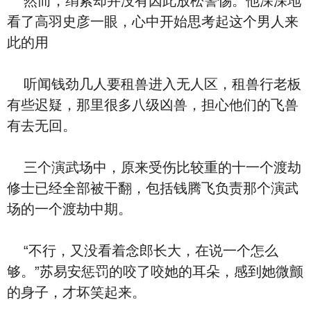
然而，绢索却并没有因此放松警惕。他深深地
看了高羽史彦一眼，心中开始思考起这个男人来
此的用
听闻钱劲几人要租兽进入无人区，租兽行老板
有些迟疑，那里很多八级凶兽，担心他们的飞兽
有去无回。
三个演武场中，原来受伤比较重的十一个渡劫
修士已经全部被干翻，包括钱腾飞负责那个演武
场的一个渡劫中期。
“不行，又没看着念郎长大，在说一个怎么
够。”苏易安惩罚的咬了咬她的耳朵，感到她微颤
的身子，才坏笑起来。