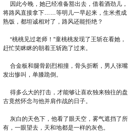
因此今晚，她已经准备豁出去，借着酒劲儿，
将路风直接拿下……等明儿一早起来，生米煮成
熟饭，都坦诚相对了，路风还能拒绝？
“桃桃见过老师！”童桃桃发现了王斩在看她，
赶忙笑眯眯的朝着王斩跑了过来。
合金板和腿骨剧烈相撞，骨头折断，男人张嘴
发出惨叫，单膝跪倒。
得多么大的打击，才能够让喜欢独来独往的盘
古竟然怀念与他并肩作战的日子。
灰白的天色下，他看了眼天空，雾气遮挡了所
有，一眼望去，天和地都是一样的灰色。