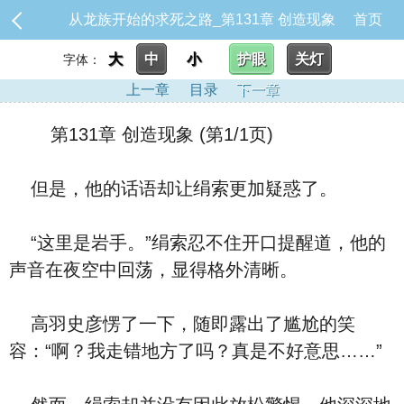
从龙族开始的求死之路_第131章 创造现象
首页
大
中
小
护眼
关灯
字体：
上一章
目录
下一章
第131章 创造现象 (第1/1页)
但是，他的话语却让绢索更加疑惑了。
“这里是岩手。”绢索忍不住开口提醒道，他的
声音在夜空中回荡，显得格外清晰。
高羽史彦愣了一下，随即露出了尴尬的笑
容：“啊？我走错地方了吗？真是不好意思……”