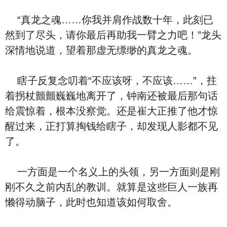
“真龙之魂……你我并肩作战数十年，此刻已
然到了尽头，请你最后再助我一臂之力吧！”龙头
深情地说道，望着那虚无缥缈的真龙之魂。
瞎子反复念叨着“不应该呀，不应该……”，拄
着拐杖颤颤巍巍地离开了，钟南还被最后那句话
给震惊着，根本没察觉。还是崔大正推了他才惊
醒过来，正打算掏钱给瞎子，却发现人影都不见
了。
一方面是一个名义上的头领，另一方面则是刚
刚不久之前内乱的教训。就算是这些巨人一族再
懒得动脑子，此时也知道该如何取舍。