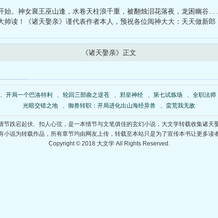
增幅开始无敌！
、
称霸元宇宙
、
光暗交错之地
、
御兽转职：开局进化
开始。神女襄王巫山逢，水卷天柱浪千重，被翻烛泪花落夜，龙困幽谷…
大帅读！《诸天娶亲》谨代表作者本人，预祝各位阅神大大：天天做新郎
《诸天娶亲》正文
、
开局一个巴洛特利
、
轮回三部曲之逆苍
、
邪皇神经
、
第七试炼场
、
全职法师
光暗交错之地
、
御兽转职：开局进化出山海经异兽
、
蛮荒我无敌
情节跌宕起伏、扣人心弦，是一本情节与文笔俱佳的玄幻小说，大文学转载收集诸天
有小说为转载作品，所有章节均由网友上传，转载至本站只是为了宣传本书让更多读
Copyright © 2018 大文学 All Rights Reserved.