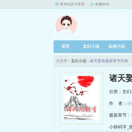
将本站设为首页
收藏本站
首页
玄幻小说
仙侠小说
大文学
- 玄幻小说 -
诸天娶亲最新章节列表
诸天
分类：玄幻
作 者：
小
最新章节：
小帅码字_