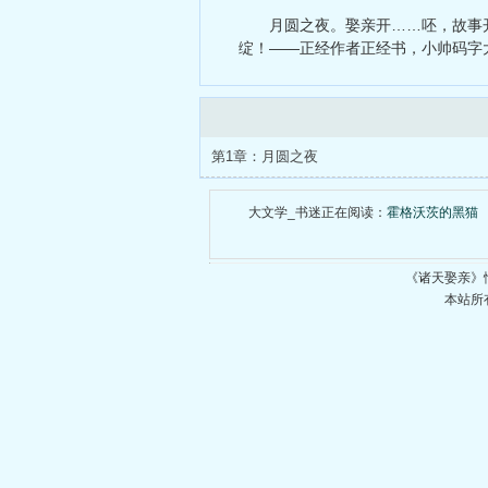
师：从冰系
月圆之夜。娶亲开……呸，故事
绽！——正经作者正经书，小帅码字
第1章：月圆之夜
大文学_书迷正在阅读：
霍格沃茨的黑猫
《诸天娶亲》
本站所