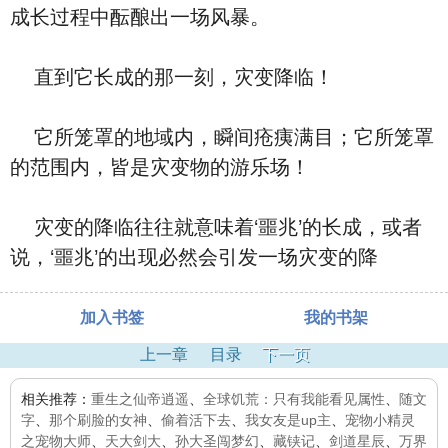
成长过程中酝酿出一场风暴。
直到它长成的那一刻，灾变降临！
它所笼罩的地域内，瞬间疮痍满目；它所笼罩
的范围内，皆是灾变物的游乐场！
灾变的降临往往就意味着‘噩兆’的长成，或者
说，‘噩兆’的出现必然会引发一场灾变的降
加入书签
我的书架
上一章
目录
下一页
相关推荐：
重生之仙帝逍遥
、
全球饥荒：只有我能看见属性
、
随文
字
、
那个刷脸的女神
、
偷着活下去
、
我女友是up主
、
宠物小精灵
之宠物大师
、
天大剑大
、
孙大圣闯梦幻
、
藏铗记
、
剑道星辰
、
万界