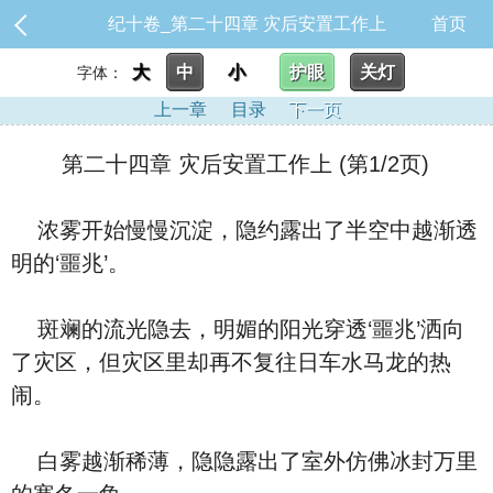
纪十卷_第二十四章 灾后安置工作上
首页
大
中
小
护眼
关灯
字体：
上一章
目录
下一页
第二十四章 灾后安置工作上 (第1/2页)
浓雾开始慢慢沉淀，隐约露出了半空中越渐透
明的‘噩兆’。
斑斓的流光隐去，明媚的阳光穿透‘噩兆’洒向
了灾区，但灾区里却再不复往日车水马龙的热
闹。
白雾越渐稀薄，隐隐露出了室外仿佛冰封万里