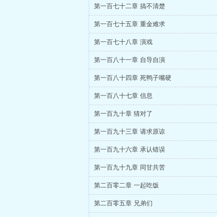
第一百七十二章 搞不清楚
第一百七十五章 重金难求
第一百七十八章 演戏
第一百八十一章 自导自演
第一百八十四章 死鸭子嘴硬
第一百八十七章 信息
第一百九十章 猜对了
第一百九十三章 请求原谅
第一百九十六章 承认错误
第一百九十九章 同甘共苦
第二百零二章 一起吃饭
第二百零五章 兄弟们