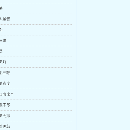
古墓
杀人越货
续命
彭三鞭
阴谋
点天灯
真彭三鞭
热情态度
不知悔改？
感激不尽
无影无踪
欲盖弥彰