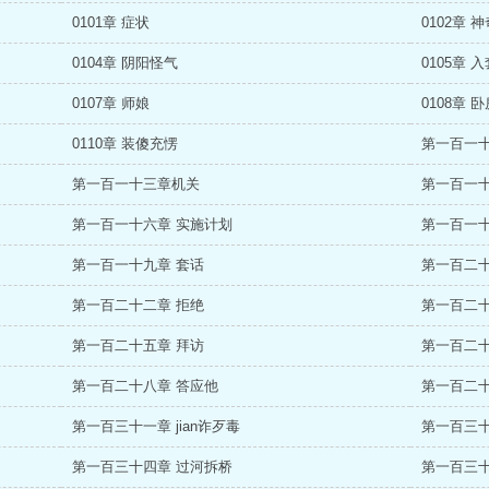
0101章 症状
0102章 
0104章 阴阳怪气
0105章 
0107章 师娘
0108章 
0110章 装傻充愣
第一百一十
第一百一十三章机关
第一百一十
第一百一十六章 实施计划
第一百一十
第一百一十九章 套话
第一百二十
第一百二十二章 拒绝
第一百二十
第一百二十五章 拜访
第一百二十
第一百二十八章 答应他
第一百二十
第一百三十一章 jian诈歹毒
第一百三十
第一百三十四章 过河拆桥
第一百三十