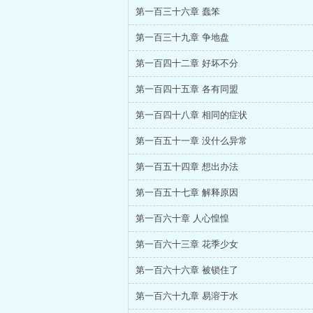
第一百三十六章 蠢笨
第一百三十九章 争地盘
第一百四十二章 好坏不分
第一百四十五章 各有同盟
第一百四十八章 相同的症状
第一百五十一章 没什么异常
第一百五十四章 想出办法
第一百五十七章 解释原因
第一百六十章 人心惶惶
第一百六十三章 花季少女
第一百六十六章 被锁住了
第一百六十九章 易溶于水