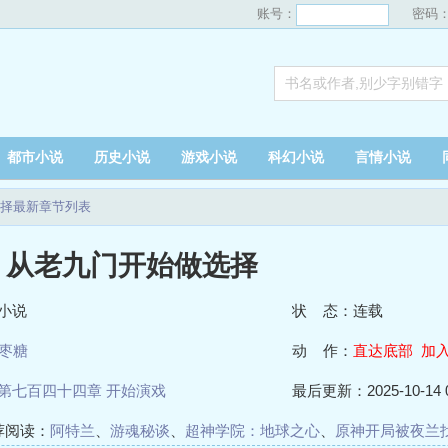
账号：
密码
都市小说
历史小说
游戏小说
科幻小说
言情小说
择最新章节列表
：从老九门开始做选择
小说
状 态：连载
枣糖
动 作：
直达底部
加
第七百四十四章 开始演戏
最后更新：2025-10-14 0
荐阅读：
阿特兰
、
游魂秘谈
、
超神学院：地球之心
、
原神开局被夜兰