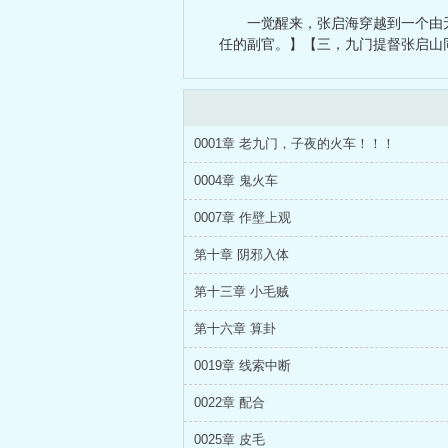
开局：从谈
一觉醒来，张启海穿越到一个由
任的副官。】【三，九门提督张启山
0001章 老九门，子夜的火车！！！
0004章 鬼火车
0007章 作壁上观
第十章 阴邪入体
第十三章 小毛贼
第十六章 算卦
0019章 线索中断
0022章 配合
0025章 皮毛