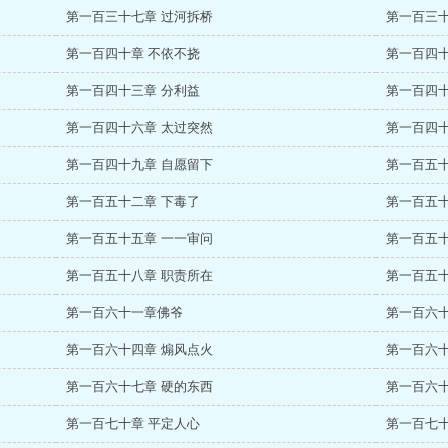
第一百三十七章 过河拆桥
第一百三十
第一百四十章 不依不挠
第一百四十
第一百四十三章 分利益
第一百四十
第一百四十六章 太过突然
第一百四十
第一百四十九章 自愿留下
第一百五十
第一百五十二章 下毒了
第一百五十
第一百五十五章 一一审问
第一百五十
第一百五十八章 职责所在
第一百五十
第一百六十一章佛爷
第一百六十
第一百六十四章 煽风点火
第一百六十
第一百六十七章 硬的东西
第一百六十
第一百七十章 平定人心
第一百七十