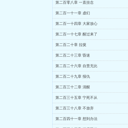
第二百零八章 一直挂念
第二百一十一章 虚幻
第二百一十四章 大家放心
第二百一十七章 醒过来了
第二百二十章 拉拢
第二百二十三章 昏迷
第二百二十六章 自责无比
第二百二十九章 报仇
第二百三十二章 清醒
第二百三十五章 宁死不从
第二百三十八章 不放弃
第二百四十一章 想到办法