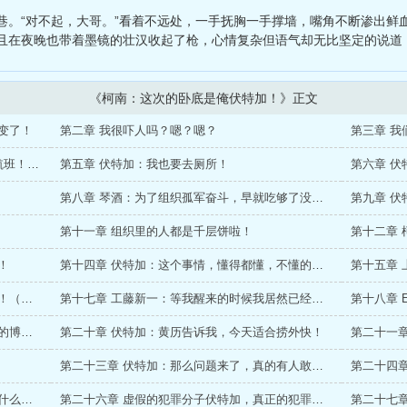
、
在酒吧被人捡走的帝君
、
烽火论江湖
、
武道长生：从修炼易筋经开
巷。“对不起，大哥。”看着不远处，一手抚胸一手撑墙，嘴角不断渗出鲜
的自由
且在夜晚也带着墨镜的壮汉收起了枪，心情复杂但语气却无比坚定的说道：
《柯南：这次的卧底是俺伏特加！》正文
变了！
第二章 我很吓人吗？嗯？嗯？
第三章 
第四章 国际航班（x），柯学世界特色死亡航班！（）
第五章 伏特加：我也要去厕所！
第六章 
第八章 琴酒：为了组织孤军奋斗，早就吃够了没钱的苦~
第十一章 组织里的人都是千层饼啦！
第十二章
！
第十四章 伏特加：这个事情，懂得都懂，不懂的说了你也不懂，所以
第十六章 伏特加：我对琴酒大哥忠心耿耿啊！（震声）
第十七章 工藤新一：等我醒来的时候我居然已经换声优了！
第十八章 E
第十九章 伏特加：从今天起，我也是有厉害的博士作为后勤团队的人了！
第二十章 伏特加：黄历告诉我，今天适合捞外快！
第二十一章
第二十三章 伏特加：那么问题来了，真的有人敢冒充我和琴酒大哥吗？
第二十五章 伏加特：组织的机密情报？这是什么东西？
第二十六章 虚假的犯罪分子伏特加，真正的犯罪分子江户川柯南！（求追读！）