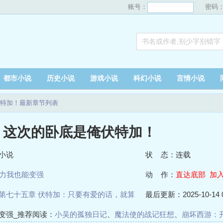
账号：
密码
都市小说
历史小说
游戏小说
科幻小说
言情小说
特加！最新章节列表
：这次的卧底是俺伏特加！
小说
状 态：连载
力我也能变强
动 作：
直达底部
加
第七十五章 伏特加：只要有爱的话，就算
最后更新：2025-10-14 0
也可以吧？！
变强_推荐阅读：
小吴的孤独日记
、
魔法使的战记狂想
、
崩坏西游：