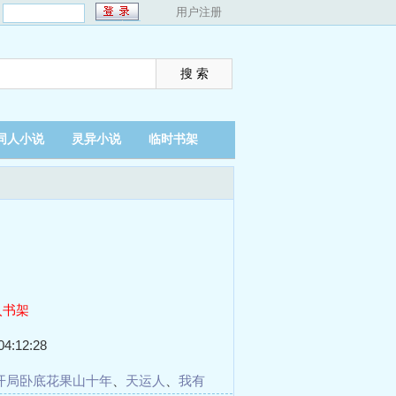
：
用户注册
同人小说
灵异小说
临时书架
入书架
4:12:28
开局卧底花果山十年
、
天运人
、
我有