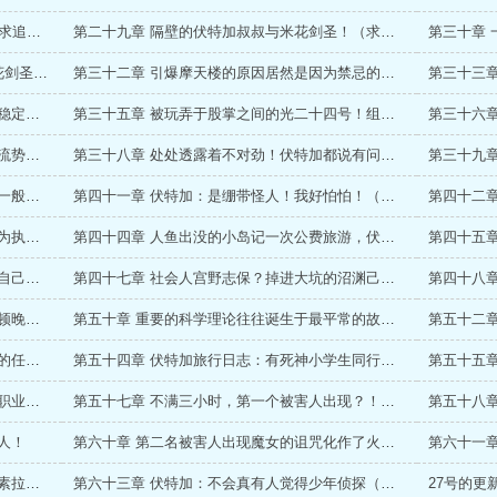
第二十八章 伊森*伏特加*亨特的 碟中谍！（求追读！）
第二十九章 隔壁的伏特加叔叔与米花剑圣！（求追读！）
第三十一章 虚弱老头，金牌杀手（x）；米花剑圣，圆梦带师！（）
第三十二章 引爆摩天楼的原因居然是因为禁忌的爱恋！（大雾，求追读！）
第三十四章 情况变化极大，但毛利大叔发挥稳定，伏特加？查询状态！
第三十五章 被玩弄于股掌之间的光二十四号！组织的失利？（大章求追读！）
第三十七章 不会真有人觉得组织是搞笑的二流势力吧？不会吧？（求追读！）
第三十八章 处处透露着不对劲！伏特加都说有问题！（求追读！）
第四十章 伏特加：我就像是种田的老农灭霸一般，过着平静的生活（求追读！）
第四十一章 伏特加：是绷带怪人！我好怕怕！（求追读求票票！）
第四十三章 伏特加：承包犯罪计划，加价代为执行，金牌杀手值得信赖！
第四十四章 人鱼出没的小岛记一次公费旅游，伏特加 （求追读！）
第四十六章 总有些人，喝了点酒，就不知道自己姓啥了伏特加锐评！
第四十七章 社会人宫野志保？掉进大坑的沼渊己一郎？名侦探毛利小五郎？
第四十九章 恐怖片正式剧情开始前，都有一顿晚宴，对吧？（二更求追读！）
第五十章 重要的科学理论往往诞生于最平常的故事：毛利反证法！毛利排除法！
第五十三章 重返日本的贝尔摩德，那位大人的任务！伏特加旅行日志其二！
第五十四章 伏特加旅行日志：有死神小学生同行，旅行个吉尔啊！来事件了！
第五十六章 伏特加：优雅二字，贯穿于我的职业生涯！（求追读！）
第五十七章 不满三小时，第一个被害人出现？！伏特加和死神一家的旅行日志！
人！
第六十章 第二名被害人出现魔女的诅咒化作了火球！
第六十二章 伏特加：这波啊，这波是经典元素拉满！（求追读！）
第六十三章 伏特加：不会真有人觉得少年侦探（作死）团会安分吧？
27号的更