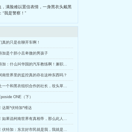
始
、
从六扇门开始我将成为传奇
、
血，满脸难以置信表情，一身黑衣头戴黑
“我是警察！”
我们真的只是在聊开车啊！
伏特加是个胆小且卑微的男孩子
第九章 伏特加：什么叫华国的汽车教练啊！兼职准备中！
 柯南世界里的监控真的存在这种东西吗？
第十五章 上一个和黑衣组织合作的社长，坟头草已经三丈高了
poside ONE（下）
 达斯*伏特加*维达
第二十四章 如果说柯南世界有真相帝，那么此人一定是......
第二十七章 伏特加：东京好市民就是我，我就是东京好市民！（求追读！）