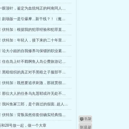
第三十章 一眼顶针，鉴定为血统纯正的柯南同人！（求追读！）
第三十三章 剧场版一是引爆摩...新干线？！（魔改剧场版上线，求追读！）
第三十六章 伏特加：根据我的犯罪经验和犯罪直觉，这个案子应该这么做！
第三十九章 伏特加：年轻人，接下来的二十年里，你都未来可期！（求追读！）
第四十二章 论大小姐的自我修养与保镖的职业素养!（求追读！）
第四十五章 住在岛上针不戳啊鱼人岛公费旅游记录，琴酒 （求追读！）
第四十八章 黑暗组织的真正对手黑暗之子服部平次！（第一更求追读！）
第五十二章 伏特加：既然要追求刺激，那就贯彻到底咯~
第五十五章 那位大人的任务乌丸莲耶或许无处不在...求追读！）
第五十八章 我叫鱼冢三郎，是个路过的假面..超人的爱好者，普普通通的保镖
第六十一章 伏特加：背叛虽然俗套但确实经典指的才不是组织！（求追读）
新和28号放一起，做一个大章