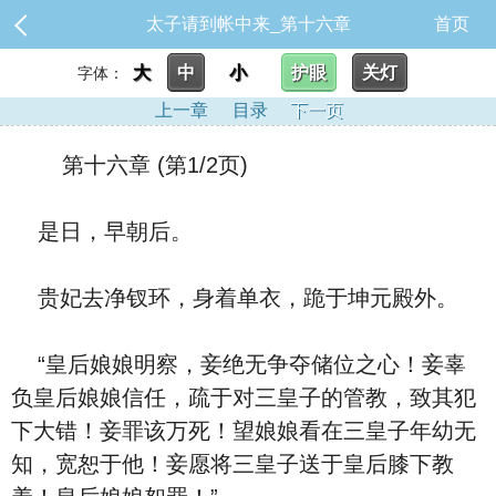
太子请到帐中来_第十六章
首页
大
中
小
护眼
关灯
字体：
上一章
目录
下一页
第十六章 (第1/2页)
是日，早朝后。
贵妃去净钗环，身着单衣，跪于坤元殿外。
“皇后娘娘明察，妾绝无争夺储位之心！妾辜
负皇后娘娘信任，疏于对三皇子的管教，致其犯
下大错！妾罪该万死！望娘娘看在三皇子年幼无
知，宽恕于他！妾愿将三皇子送于皇后膝下教