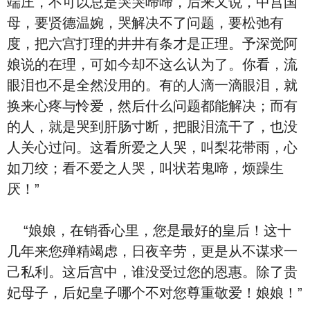
端庄，不可以总是哭哭啼啼，后来又说，中宫国
母，要贤德温婉，哭解决不了问题，要松弛有
度，把六宫打理的井井有条才是正理。予深觉阿
娘说的在理，可如今却不这么认为了。你看，流
眼泪也不是全然没用的。有的人滴一滴眼泪，就
换来心疼与怜爱，然后什么问题都能解决；而有
的人，就是哭到肝肠寸断，把眼泪流干了，也没
人关心过问。这看所爱之人哭，叫梨花带雨，心
如刀绞；看不爱之人哭，叫状若鬼啼，烦躁生
厌！”
“娘娘，在销香心里，您是最好的皇后！这十
几年来您殚精竭虑，日夜辛劳，更是从不谋求一
己私利。这后宫中，谁没受过您的恩惠。除了贵
妃母子，后妃皇子哪个不对您尊重敬爱！娘娘！”