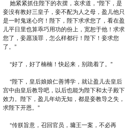
她紧紧抓住陛下的衣摆，哀求道，“陛下，是
妾没有教好三皇子，妾不配为人之母，盈儿他只
是一时鬼迷心窍！陛下，陛下求求您了，看在盈
儿平日里也算乖巧用功的份上，宽恕于他！求求
您了，妾愿顶罪，怎么样都行！陛下！妾求您
了。”
“好了，好了楠楠！快起来，别跪着了。”
“陛下，皇后娘娘仁善博学，就让盈儿去皇后
宫中由皇后教导吧，以后也能为陛下和太子殿下
效力。陛下，盈儿年幼无知，都是妾教导之失，
求陛下开恩。”
“传朕旨意，召回官员，墉王一案，不必再