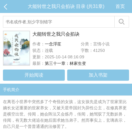
大能转世之我只会掐诀 目录 (共31章)
首页
大能转世之我只会掐诀
作者：
一念浮笙
分类：言情小说
状态：连载
字数：41250
更新：2025-10-14 08:16:09
最新：
第三十一章：林家生变
开始阅读
加入书架
手机简介
在离苍小世界中突然多了个奇怪的女孩，这女孩先是成为了世家里比
嫡长女还重要的世家养女，又被天星帝国封为异性公主，在修真界更
是横空出世。传闻，她会阵法又会炼丹，传闻，她驾驭了无数妖兽，
传闻，有无数大佬追在她后面求她当弟子。然而事实上，玄璃表示，
自己只是一个普普通通的法修罢了。