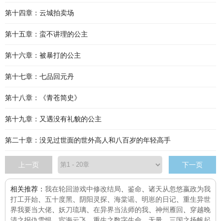
第十四章：云城拍卖场
第十五章：蛮不讲理的公主
第十六章：被暴打的公主
第十七章：七品回元丹
第十八章：《青苍简史》
第十九章：又遇没有礼貌的公主
第二十章：没见过世面的世外高人和八百岁的年轻高手
上一页
下一页
相关推荐：
我在轮回游戏中修改结局
、
鉴命
、
诸天从忽悠嬴政为我
打工开始
、
五十度黑
、
阴阳灵探
、
海棠谣
、
明崽的日记
、
重生异世
界我要当大佬
、
妖刀琉璃
、
在异界当法师的我
、
神州雁回
、
穿越晚
清之报仇雪恨
、
宦海云飞
、
重生之数字生命
、
无量
、
三国之扬帆起