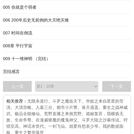
005 你就是个弱者
006 200年后史无前例的大灭绝灾难
007 时间在倒流
008章 平行宇宙
009 十一维神明 （完结）
完结感言
上一页
下一页
相关推荐：
无限杀道行
、
斗罗之魔临天下
、
华娱之来自星星的导
演
、
大清宫略
、
入墓三分
、
都市小片警
、
诛天逍遥
、
重生之战神威
武
、
极品全能修仙
、
荒野直播之单挑荒野
、
诡秘复苏，我横炼无
敌
、
生命帝尊
、
在漫威驱魔的魔鬼神父
、
斗罗大陆之沙暴传说
、
狩
猎至高
、
神话末世代
、
一剑飞仙
、
就爱肖想表少爷
、
我的数据面
板
、
重生之繁华落世