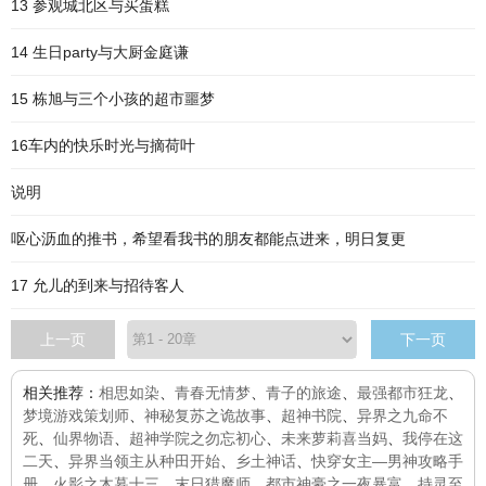
13 参观城北区与买蛋糕
14 生日party与大厨金庭谦
15 栋旭与三个小孩的超市噩梦
16车内的快乐时光与摘荷叶
说明
呕心沥血的推书，希望看我书的朋友都能点进来，明日复更
17 允儿的到来与招待客人
上一页
下一页
相关推荐：
相思如染
、
青春无情梦
、
青子的旅途
、
最强都市狂龙
、
梦境游戏策划师
、
神秘复苏之诡故事
、
超神书院
、
异界之九命不
死
、
仙界物语
、
超神学院之勿忘初心
、
未来萝莉喜当妈
、
我停在这
二天
、
异界当领主从种田开始
、
乡土神话
、
快穿女主—男神攻略手
册
、
火影之木暮十三
、
末日猎魔师
、
都市神豪之一夜暴富
、
持灵至