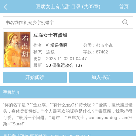
豆腐女士有点甜 目录 (共35章)
首页
豆腐女士有点甜
作者：
柠檬是我啊
分类：都市小说
状态：连载
字数：87462
更新：2025-11-02 01:04:47
最新：
30 偶像运动会（3）
开始阅读
加入书架
手机简介
“你的名字是？”“金豆腐。”“有什么爱好和特长呢？”“爱笑，擅长捕捉镜
头，身体柔韧性好。”“个人最喜欢的昵称是什么？”“毒豆腐，我觉得很
可爱。”“最后一个问题。”“请讲。”“豆腐女士，canibeyourdog，iam汪
斯~”“Sure!”