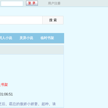
：
用户注册
同人小说
灵异小说
临时书架
入书架
1:06:51
更后
、
霸总的傲娇小娇妻
、
超种
、
诛