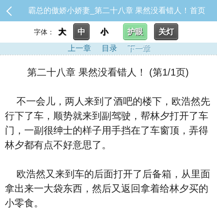
霸总的傲娇小娇妻_第二十八章 果然没看错人！
首页
大
中
小
护眼
关灯
字体：
上一章
目录
下一章
第二十八章 果然没看错人！ (第1/1页)
不一会儿，两人来到了酒吧的楼下，欧浩然先
行下了车，顺势就来到副驾驶，帮林夕打开了车
门，一副很绅士的样子用手挡在了车窗顶，弄得
林夕都有点不好意思了。
欧浩然又来到车的后面打开了后备箱，从里面
拿出来一大袋东西，然后又返回拿着给林夕买的
小零食。