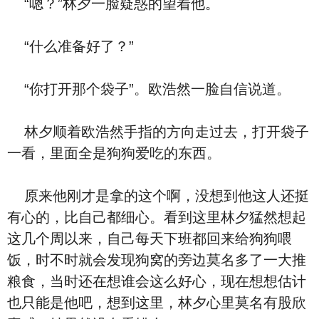
“嗯？”林夕一脸疑惑的望着他。
“什么准备好了？”
“你打开那个袋子”。欧浩然一脸自信说道。
林夕顺着欧浩然手指的方向走过去，打开袋子
一看，里面全是狗狗爱吃的东西。
原来他刚才是拿的这个啊，没想到他这人还挺
有心的，比自己都细心。看到这里林夕猛然想起
这几个周以来，自己每天下班都回来给狗狗喂
饭，时不时就会发现狗窝的旁边莫名多了一大推
粮食，当时还在想谁会这么好心，现在想想估计
也只能是他吧，想到这里，林夕心里莫名有股欣