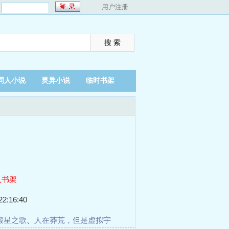
：
用户注册
同人小说
灵异小说
临时书架
入书架
2:16:40
锻星之歌
、
人在莽荒，但是虚拟宇