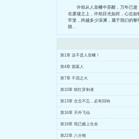
宙！
、
遮天
许焰从人皇幡中苏醒，万年已逝
从给自己打
在废墟之上，许焰目光如炬，心志如
牢笼，跨越多少深渊，属于我们的黎
限...
第1章 这不是人皇幡！
第4章 掘墓人
第7章 不屈之火
第10章 猩红穿刺者
第13章 念念不忘，必有回响
第16章 天外飞仙
第19章 我已赌上生命
第22章 八分饱