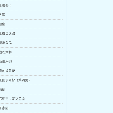
我全都要！
水太深
灵蚀症
踏上御灵之路
联盟准公民
请他吃大餐
滚石俱乐部
崩溃的德鲁伊
真正的俱乐部（第四更）
灵蚀症
目标锁定，蒙克总监
死于家园