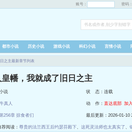
账号：
密码
都市小说
历史小说
游戏小说
科幻小说
言情小说
日之主最新章节列表
人皇幡，我就成了旧日之主
小说
状 态：连载
牛真人
动 作：
直达底部
加
第256章 掠食者们
最后更新：2026-01-10 2
推荐阅读：
尊贵的法兰西王后约瑟芬殿下
、
这死灵法师也太真实了
、