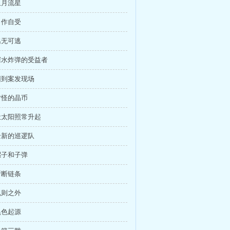
血月流星
自作自受
逃无可逃
 深水炸弹的受益者
 回到案发现场
 古怪的晶币
 让太阳照常升起
 全新的巡逻队
 骡子和子弹
斩断链条
规则之外
黑色起源