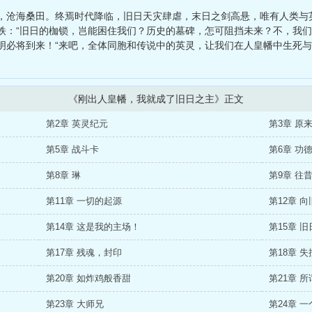
之无上之旅
、
从防守外星人开始
、
从美漫开始的概念武装
、
垂钓诸天
，沧海桑田。终焉时代降临，旧日天灾肆虐，末日之剑高悬，唯有人类与
工开始
、
人在遮天：从修炼永生开始
铁：“旧日的枷锁，岂能困住我们？历史的墓碑，怎可阻挡未来？不，我
明必将到来！“来吧，全体同胞和传说中的英灵，让我们在人皇幡中生死
《刚出人皇幡，我就成了旧日之主》正文
第2章 英灵纪元
第3章 原
第5章 战斗卡
第6章 功
第8章 琳
第9章 往
第11章 一切的起源
第12章 
第14章 这是我的主场！
第15章 
第17章 残魂，封印
第18章 
第20章 如炸鸡般香甜
第21章 
第23章 大师兄
第24章 