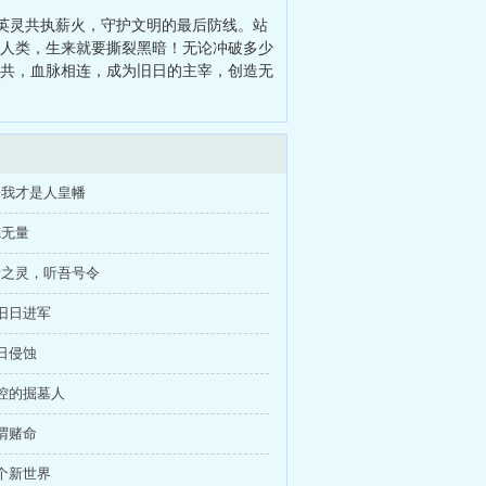
：从钓起聊天群开始
、
主神养成：
英灵共执薪火，守护文明的最后防线。站
们人类，生来就要撕裂黑暗！无论冲破多少
与共，血脉相连，成为旧日的主宰，创造无
来我才是人皇幡
德无量
昔之灵，听吾号令
向旧日进军
旧日侵蚀
失控的掘墓人
所谓赌命
一个新世界