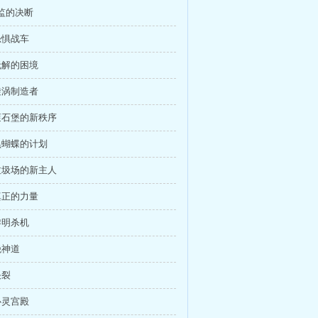
总监的决断
恐惧战车
 无解的困境
 漩涡制造者
 滚石堡的新秩序
 黑蝴蝶的计划
 垃圾场的新主人
 真正的力量
黎明杀机
绝神道
决裂
心灵宫殿