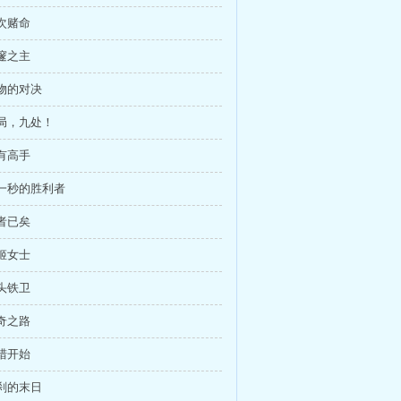
再次赌命
幽邃之主
怪物的对决
总局，九处！
还有高手
这一秒的胜利者
逝者已矣
蛇姬女士
牛头铁卫
传奇之路
狩猎开始
罗刹的末日