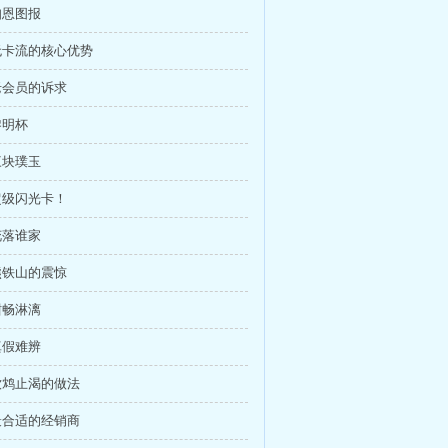
知恩图报
 无卡流的核心优势
 老会员的诉求
黎明杯
三块璞玉
 超级闪光卡！
花落谁家
 熊铁山的震惊
酣畅淋漓
真假难辨
 饮鸩止渴的做法
 最合适的经销商