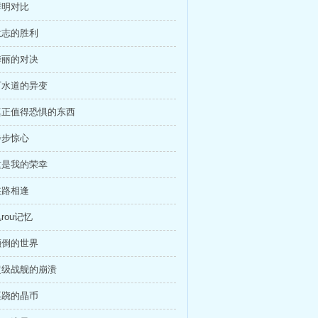
鲜明对比
 意志的胜利
 华丽的对决
 下水道的异变
 真正值得恐惧的东西
步步惊心
 这是我的荣幸
狭路相逢
肌rou记忆
 颠倒的世界
 超级战舰的崩溃
 蹊跷的晶币