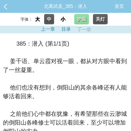
北离武圣_385：潜入
首页
大
中
小
护眼
关灯
字体：
上一章
目录
下一章
385：潜入 (第1/1页)
姜千语、单云霞对视一眼，都从对方眼中看到
了一丝凝重。
他们也没有想到，倒阳山的其余各峰还有人能
够活着回来。
之前他们心中都在犹豫，有希望那些在云渺城
的倒阳山各峰修士可以活着回来，至少可以增加