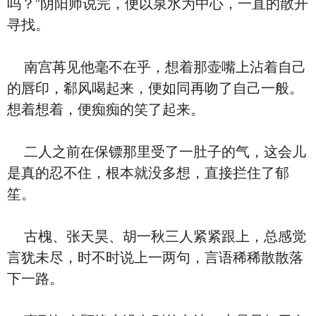
吗？”阴阳师说完，便以泉水为中心，一直的散开
寻找。
南宫苒见他毫不在乎，想着那壶嘴上沾着自己
的唇印，郗风喝起来，便如同再吻了自己一般。
想着想着，便痴痴的笑了起来。
二人之前在保镖那里受了一肚子的气，这会儿
是真的忍不住，根本就没多想，直接拦住了郁
笙。
古槐、张天昊、胡一秋三人紧紧跟上，总感觉
言犹未尽，时不时说上一两句，言语稀稀散散落
下一路。