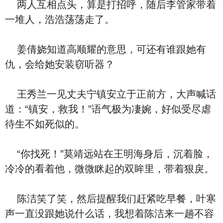
两人互相点头，算是打招呼，随后李管家带着
一堆人，浩浩荡荡走了。
姜倩娆知道高顺耀的意思，可还有谁跟她有
仇，会给她安装窃听器？
王秀兰一见丈夫宁镇安立于正前方，大声喊话
道：“镇安，救我！”语气极为凄婉，好似受尽虐
待生不如死似的。
“你找死！”莫靖远站在王明海身后，沉着脸，
冷冷的看着他，微微眯起的双眸里，带着狠戾。
陈洁笑了笑，然后提醒我们赶紧吃早餐，叶寒
声一直没跟她说什么话，我想着陈洁来一趟不容