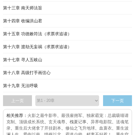
第十三章 南天师法旨
第十四章 收编洪山君
第十五章 功德敕符法（求票求追读）
第十六章 渡劫无妄祸（求票求追读）
第十七章 寻人五岐山
第十八章 高级打手画弦心
第十九章 无法呼吸
上一页
下一页
相关推荐：
火影之最牛影帝
、
最强雇佣军
、
独家霸宠：总裁吸喵请
克制
、
顶级成长系统
、
玄天魂尊
、
槐夏记事
、
异界电影院
、
送魂笔
录
、
重生后大佬拿了开挂剧本
、
修仙之飞升地球
、
血蓑衣
、
重生波
澜人生
、
爱伤以南，情殇以北
、
霸道少帅，鲜妻不好惹！
、
重生空