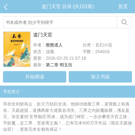
道门天官 目录 (共103章)
首页
道门天官
作者：
憨憨道人
分类：玄幻小说
状态：连载
字数：254016
更新：2026-02-25 21:57:18
最新：
第二章 明玉坊
开始阅读
加入书架
手机简介
羽衣仗剑斩风云，欲灭万劫归太清。他朝功德垂三界，凌霄殿上有真
名。天庭超脱，道佛两家大佬莫名消失。三界之内妖魔纵横，沸反盈
天。张玄素持‘玄穹御历’而来，成为道门神官，一步步攀登天官之路，
平妖魔，定三界，登凌霄之巅！...已有完本500万字作品《我在天庭做
仙官》，更新完本全都有保证！