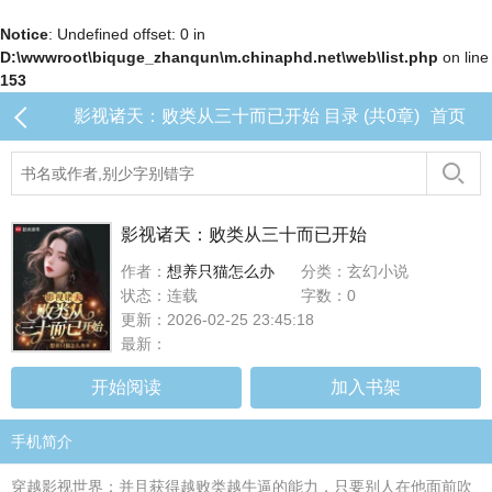
Notice
: Undefined offset: 0 in
D:\wwwroot\biquge_zhanqun\m.chinaphd.net\web\list.php
on line
153
影视诸天：败类从三十而已开始 目录 (共0章)
首页
影视诸天：败类从三十而已开始
作者：
想养只猫怎么办
分类：玄幻小说
状态：连载
字数：0
更新：2026-02-25 23:45:18
最新：
开始阅读
加入书架
手机简介
穿越影视世界：并且获得越败类越牛逼的能力，只要别人在他面前吹