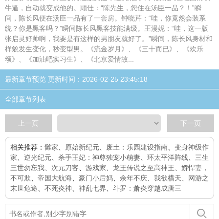
牛逼，自动就变成他的。顾佳：“陈先生，您住在汤臣一品？！”瞬
间，陈长风便在汤臣一品有了一套房。钟晓芹：“哇，你竟然会装系
统？你是黑客吗？”瞬间陈长风黑客技能满级。王漫妮：“哇，这一版
张启灵好帅啊，我要是有这样的男朋友就好了。”瞬间，陈长风身材和
样貌发生变化，秒变型男。《流金岁月》、《三十而已》、《欢乐
颂》、《加油吧实习生》、《北京爱情故...
最新章节预览 更新时间：2026-02-25 23:45:18
全部章节列表
上一页
下一页
相关推荐：
雠家
、
原始新纪元
、
废土：乐园建设指南
、
变身神级作
家
、
逆光纪元
、
杀手王妃：神尊独宠小萌妻
、
环太平洋阵线
、
三生
三世勿忘我
、
次元刀客
、
游戏家
、
龙王传说之至高神王
、
娇悍妻，
不可欺
、
帝国大航海
、
豪门小后妈
、
余年不庆
、
我欲横天
、
网游之
末世危途
、
不死炎神
、
神乱七界
、
斗罗：萧炎穿越成唐三