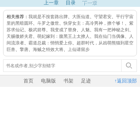
上一章
目录
下一章
相关推荐：
我就是不按套路出牌
、
大医仙道
、
守望君安
、
平行宇宙
里的黑暗圆环
、
斗罗之傲世
、
快穿女主：高冷男神，撩个够！
、
紫
苏求仙记
、
极武箭尊
、
我变成了替身
、
人魅
、
我有一把神秘之剑
、
天赐傲娇夫君
、
萌妃嫁到：腹黑王上太撩人
、
我在仙门当偶像
、
人
间流浪者
、
霸道总裁：悄悄爱上你
、
超群时代，从凶萌熊猫到星空
巨兽
、
擎唐
、
海贼之特效大将
、
上仙请留步
首页
电脑版
书架
足迹
↑返回顶部