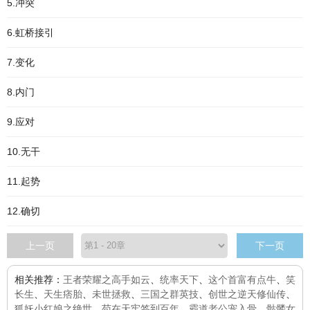
5.冲突
6.虹桥接引
7.变化
8.内门
9.应对
10.无干
11.起势
12.确切
上一页
下一页
相关推荐：
王者荣耀之高手如云
、
统率天下
、
这个首富有点牛
、
笑
长生
、
天生痞胎
、
未世拯救
、
三国之群英技
、
创世之逆天修仙传
、
狐妖小红娘之绝世
、
苟在天牢签到百年
、
霸道老公宠入骨
、
骷髅女