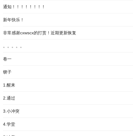
通知！！！！！！！！
新年快乐！
非常感谢cxwscx的打赏！近期更新恢复
。。。。。
卷一
锲子
1.醒来
2.通过
3.小冲突
4.学堂