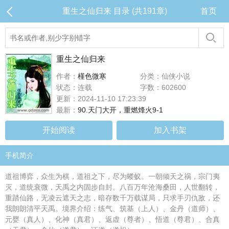
重生之仙归来 目录 (共191章)
首页
重生之仙归来
作者：
槿色微寒
分类：仙侠小说
状态：连载
字数：602600
更新：2024-11-10 17:23:39
最新：
90.天门大开，重燃烽火9-1
开始阅读
加入书架
手机简介
道祖博弈，众生为棋，道祖之下，尽为蝼蚁。一朝倾天之祸，宗门夷
灭，道统衰微，天禹之内固步自封。八百万年沧海桑田，人世翻转，
重踏仙路，无凌云遮天之志，暗存数千万载谋局，只求手刃仇敌，还
我朗朗清平天禹。境界介绍：练气、筑基（上人）、金丹（道师）、
元婴（真人）、化神（真君）、返虚（尊者）、悟道（尊君）、合真