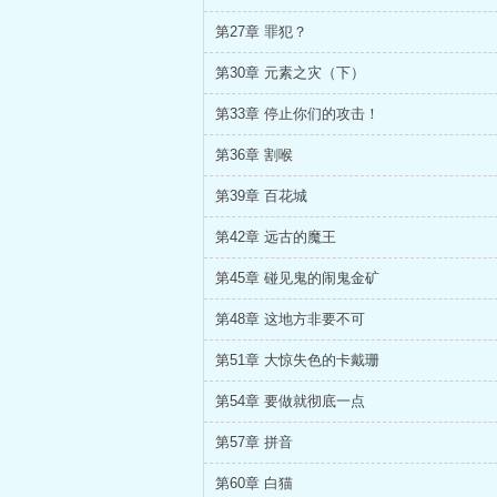
第27章 罪犯？
第30章 元素之灾（下）
第33章 停止你们的攻击！
第36章 割喉
第39章 百花城
第42章 远古的魔王
第45章 碰见鬼的闹鬼金矿
第48章 这地方非要不可
第51章 大惊失色的卡戴珊
第54章 要做就彻底一点
第57章 拼音
第60章 白猫