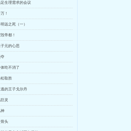
 满足生理需求的会议
十万！
 马明远之死（一）
 摧毁帝都！
 张子元的心思
强夺
 身体吃不消了
轻松取胜
 叛逃的王子戈尔丹
风巨灵
风神
硬骨头