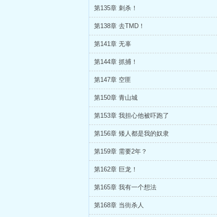
第135章 刺杀！
第138章 去TMD！
第141章 无辜
第144章 抓捕！
第147章 空匪
第150章 青山城
第153章 我担心他被吓跑了
第156章 矮人都是我的奴隶
第159章 需要2年？
第162章 巨龙！
第165章 我有一个想法
第168章 当街杀人