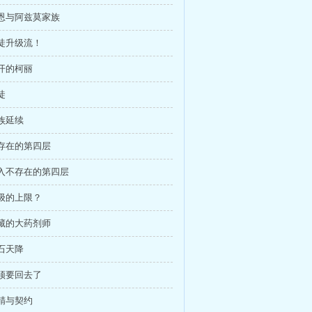
罗恩与阿兹莫家族
收徒升级流！
离开的柯丽
徒
家族延续
不存在的第四层
进入不存在的第四层
等级的上限？
潜藏的大药剂师
陨石天降
必须要回去了
妖精与契约