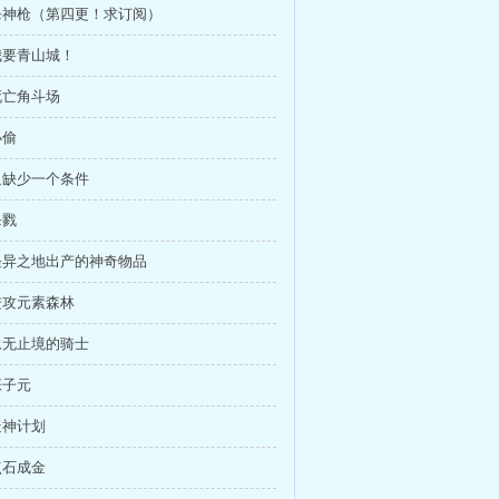
 杀神枪（第四更！求订阅）
 我要青山城！
 死亡角斗场
小偷
 只缺少一个条件
杀戮
 怪异之地出产的神奇物品
 进攻元素森林
 永无止境的骑士
张子元
造神计划
点石成金