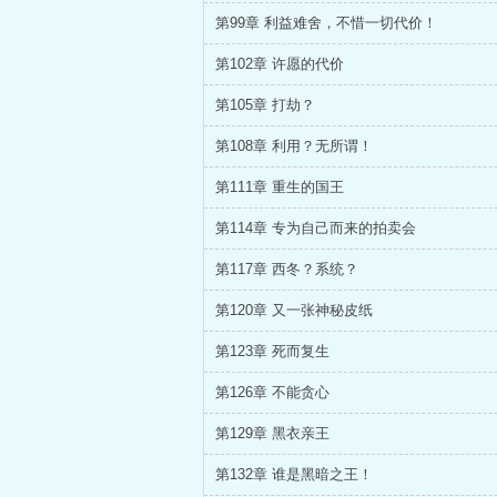
第99章 利益难舍，不惜一切代价！
第102章 许愿的代价
第105章 打劫？
第108章 利用？无所谓！
第111章 重生的国王
第114章 专为自己而来的拍卖会
第117章 西冬？系统？
第120章 又一张神秘皮纸
第123章 死而复生
第126章 不能贪心
第129章 黑衣亲王
第132章 谁是黑暗之王！