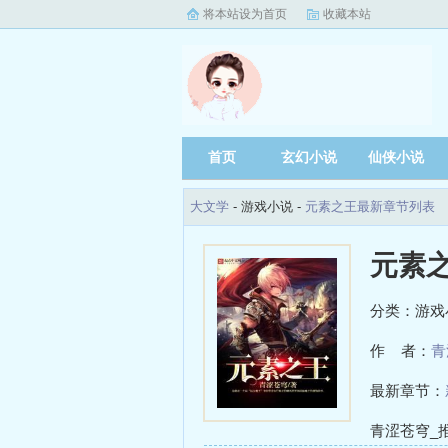
将本站设为首页
收藏本站
首页
玄幻小说
仙侠小说
大文学
- 游戏小说 -
元素之王最新章节列表
元素
分类：游戏
作 者：
青
最新章节：
青涩苍穹_