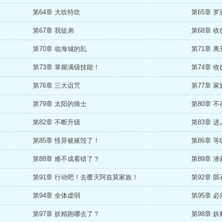
第64章 大吹特吹
第65章 
第67章 我徒弟
第68章 
第70章 临海城的乱
第71章 
第73章 掌握满级技能！
第74章 收
第76章 三大诅咒
第77章 
第79章 太阳的骑士
第80章 
第82章 不断升级
第83章 
第85章 怪异被摧毁了！
第86章 
第88章 难不成看错了？
第89章 
第91章 行动吧！去覆灭阿兹莫家族！
第92章 
第94章 全体虚弱
第95章 
第97章 妖精跑哪去了？
第98章 