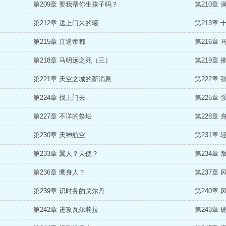
第209章 要我帮你生孩子吗？
第210章
第212章 送上门来的曦
第213章 
第215章 直逼帝都
第216章
第218章 马明远之死（三）
第219章
第221章 天空之城的新消息
第222章
第224章 找上门去
第225章 
第227章 不详的祭坛
第228章
第230章 天神航空
第231章 
第233章 翼人？天使？
第234章
第236章 鹰身人？
第237章 
第239章 识时务的戈尔丹
第240章 
第242章 进攻瓦尔莉拉
第243章 