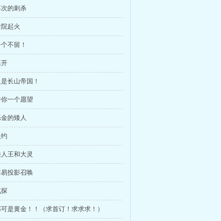
 再次的刺杀
后院起火
 一个不留！
离开
 又是长山帝国！
 许你一个愿望
 铄金的矮人
失约
 矮人王和大灵
 简易投影召唤
试探
 那可是黄金！！（求首订！求求求！）