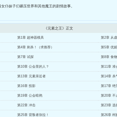
工兵无敌
、
食神直播间
、
清天之下
、
反腐女孩
带着女仆妹子们碾压世界和其他魔王的剧情故事。
《元素之王》正文
第1章 超神器模具
第2章 从
第4章 刺杀！（求推荐）
第5章 优
第7章 试探
第8章 食
第10章 公会里的人？
第11章 
第13章 元素亲近者
第14章 
第16章 投影
第17章 
第19章 公会暗鸦
第20章 
第22章 冲击
第23章 选
第25章 背叛者弥拉！
第26章 