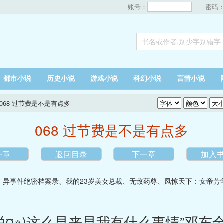
账号：
密码
都市小说
历史小说
游戏小说
科幻小说
言情小说
 068 过节费是不是有点多
068 过节费是不是有点多
一章
返回目录
下一章
加入
、
异事件绝密档案录
、
我的23岁美女总裁
、
无敌药尊
、
凤惊天下：女帝芳
¤※)这么早来早我有什么事情”邓东