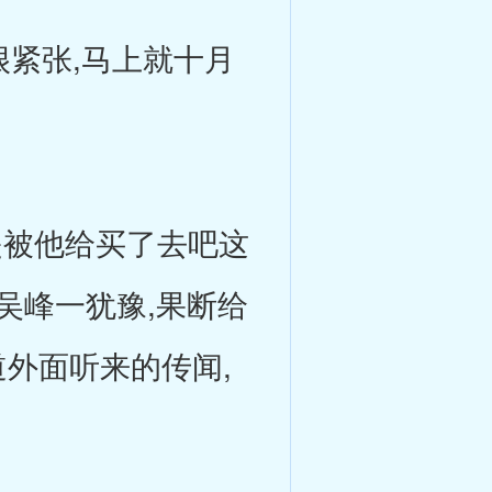
紧张,马上就十月
被他给买了去吧这
吴峰一犹豫,果断给
道外面听来的传闻,