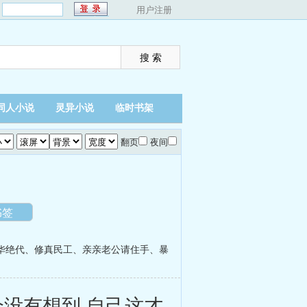
：
用户注册
同人小说
灵异小说
临时书架
翻页
夜间
书签
华绝代
、
修真民工
、
亲亲老公请住手
、
暴
全没有想到,自己这才