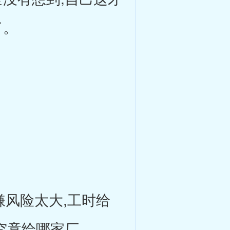
了。
风险太大,工时给
究竟给哪家厂