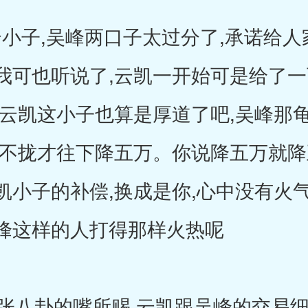
小子,吴峰两口子太过分了,承诺给人
我可也听说了,云凯一开始可是给了一
,云凯这小子也算是厚道了吧,吴峰那
谈不拢才往下降五万。你说降五万就降
小子的补偿,换成是你,心中没有火气
峰这样的人打得那样火热呢
八卦的嘴所赐,云凯跟吴峰的交易细