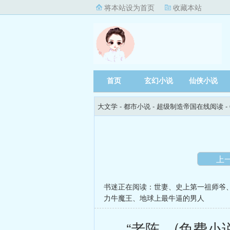
将本站设为首页
收藏本站
首页
玄幻小说
仙侠小说
大文学
- 都市小说 -
超级制造帝国在线阅读
-
上
书迷正在阅读：
世妻
、
史上第一祖师爷
力牛魔王
、
地球上最牛逼的男人
“老陈。(免费小说