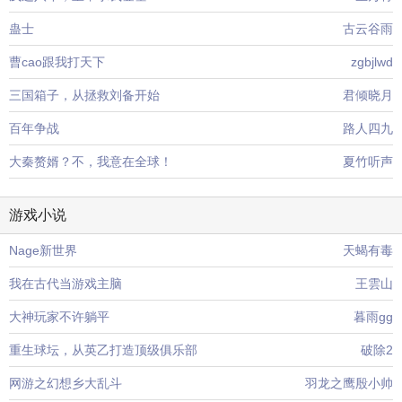
蛊士
古云谷雨
曹cao跟我打天下
zgbjlwd
三国箱子，从拯救刘备开始
君倾晓月
百年争战
路人四九
大秦赘婿？不，我意在全球！
夏竹听声
游戏小说
Nage新世界
天蝎有毒
我在古代当游戏主脑
王雲山
大神玩家不许躺平
暮雨gg
重生球坛，从英乙打造顶级俱乐部
破除2
网游之幻想乡大乱斗
羽龙之鹰殷小帅