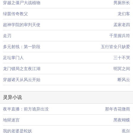
穿越之僵尸大战植物
男厕所长
绿茵传奇教父
龙们客
超神学院的审判天使
孟家老四
走刃
千里握兵符
多元射线：第一阶段
五行皆全只缺爱
足坛掌门人
三十不哭
龙门镖局之玄夜江湖
明冥之间
穿越诸天从风云开始
断风云
灵异小说
夜半直播：前方诡异出没
那年杏花微雨
地狱迷宫
黑夜蝴蝶
我的老婆是蛇妖
蕉尔