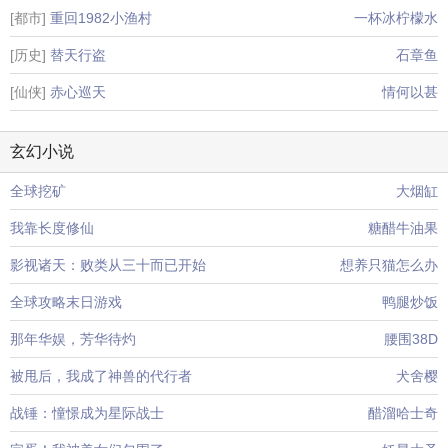
[都市]
重回1982小渔村
一杯冰柠檬水
[历史]
替天行盗
石章鱼
[仙侠]
赤心巡天
情何以甚
玄幻小说
全球挖矿
大烟缸
我靠长度修仙
糖醋牛油果
影视诸天：败类从三十而已开始
想养只猫怎么办
全球攻略末日游戏
鸭腿炒饭
那年华娱，芳华待灼
腰围38D
被甩后，我成了神兽的代行者
犬舍樱
战锤：憧憬成为星际战士
醋溜哈士奇