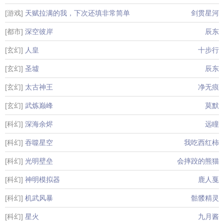
[游戏]
天赋拉满的我，下次还填非常简单
剑贯星河
[都市]
深空彼岸
辰东
[玄幻]
人皇
十步行
[玄幻]
圣墟
辰东
[玄幻]
太古神王
净无痕
[玄幻]
武炼巅峰
莫默
[科幻]
深海余烬
远瞳
[科幻]
吞噬星空
我吃西红柿
[科幻]
光明壁垒
会摔跤的熊猫
[科幻]
神明模拟器
鹿人戛
[科幻]
机武风暴
骷髅精灵
[科幻]
星火
九月酱