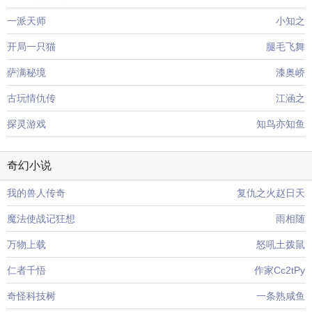
一派天师
小知之
开局一只猫
腿毛飞舞
萨满秘境
漆奥峤
古玩情仇传
江涵之
探灵游戏
知鸟亦知鱼
奇幻小说
我的兽人传奇
复仇之火赵日天
魔法使战记狂想
雨相随
万物上载
怒吼土拨鼠
仁者千悟
作家Cc2tPy
奇怪科技树
一条熟咸鱼