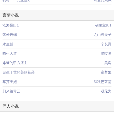
我有一个九宝莲灯
可爱的凡凤
言情小说
沧海桑田1
硕果宝贝1
落爱云端
之山野夫子
永生墟
宁长卿
喵生大道
喵哎呦
难缠的甲方雇主
美客
诞生于世的美丽花朵
宿梦姬
草芥王妃
深秋芭茅荡
归来踏青云
彧无为
同人小说