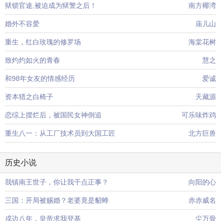
狱锁官途,被迫成为狱警之后！
南方椰湾
婚外不容爱
庙儿山
重生，红白玫瑰的修罗场
海棠花树
致灼灼如火的青春
慧之
和98年女友的情感经历
爱诚
资本猎之白椅子
天藏源
恋综上摆烂后，被国民女神倒追
可乐味炸鸡
重生八一：从工厂技术员到大国工匠
北方巨兽
历史小说
我镇南王世子，你让我干点正事？
向阳的心
三国：开局被赐婚？老婆竟是貂蝉
赤赤威名
戍边八年，皇帝求我登基
尘万骨