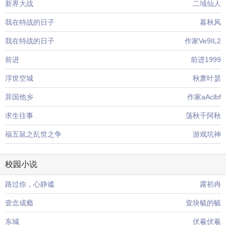
新界大战
二域仙人
我在特战的日子
暮秋风
我在特战的日子
作家Ve9IL2
前进
前进1999
浮世空城
秋萧叶瑟
异国他乡
作家aAclbf
求生往事
荡秋千阿秋
福五鼠之乱世之争
游戏坑神
校园小说
路过你，心静谧
露初冉
壹念成瘾
壹块毓的毓
东城
伏羲伏羲