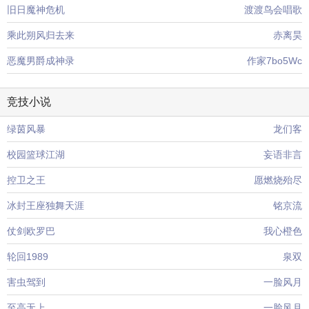
旧日魔神危机
渡渡鸟会唱歌
乘此朔风归去来
赤离昊
恶魔男爵成神录
作家7bo5Wc
竞技小说
绿茵风暴
龙们客
校园篮球江湖
妄语非言
控卫之王
愿燃烧殆尽
冰封王座独舞天涯
铭京流
仗剑欧罗巴
我心橙色
轮回1989
泉双
害虫驾到
一脸风月
至高无上
一脸风月