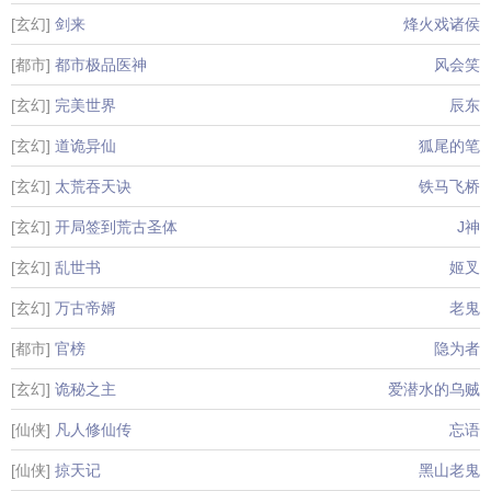
[玄幻]
剑来
烽火戏诸侯
[都市]
都市极品医神
风会笑
[玄幻]
完美世界
辰东
[玄幻]
道诡异仙
狐尾的笔
[玄幻]
太荒吞天诀
铁马飞桥
[玄幻]
开局签到荒古圣体
J神
[玄幻]
乱世书
姬叉
[玄幻]
万古帝婿
老鬼
[都市]
官榜
隐为者
[玄幻]
诡秘之主
爱潜水的乌贼
[仙侠]
凡人修仙传
忘语
[仙侠]
掠天记
黑山老鬼