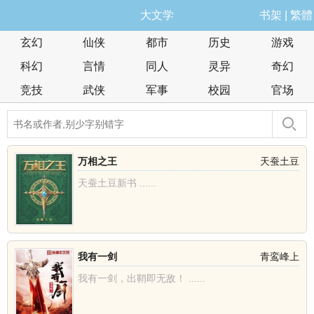
大文学
书架
|
繁體
玄幻
仙侠
都市
历史
游戏
科幻
言情
同人
灵异
奇幻
竞技
武侠
军事
校园
官场
万相之王
天蚕土豆
天蚕土豆新书 ......
我有一剑
青鸾峰上
我有一剑，出鞘即无敌！ ......