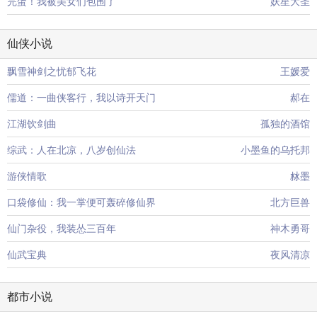
完蛋！我被美女们包围了
妖星大圣
仙侠小说
飘雪神剑之忧郁飞花
王媛爱
儒道：一曲侠客行，我以诗开天门
郝在
江湖饮剑曲
孤独的酒馆
综武：人在北凉，八岁创仙法
小墨鱼的乌托邦
游侠情歌
沝墨
口袋修仙：我一掌便可轰碎修仙界
北方巨兽
仙门杂役，我装怂三百年
神木勇哥
仙武宝典
夜风清凉
都市小说