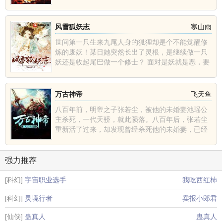
风雪狐妖志
寒山雨
世间第一只生来九尾人身的狐狸却是个不能觉醒修
炼的废妖！某日她突然长出了灵根，是继续做一只
妖还是收起尾巴做一个修士？ 面对是妖就是恶，要
么立刻死......
万古神帝
飞天鱼
八百年前，明帝之子张若尘，被他的未婚妻池瑶公
主杀死，一代天骄，就此陨落。八百年后，张若尘
重新活了过来，却发现曾经杀死他的未婚妻，已经
统一昆仑界，开辟......
强力推荐
[科幻]
宇宙职业选手
我吃西红柿
[科幻]
灵境行者
卖报小郎君
[仙侠]
蛊真人
蛊真人