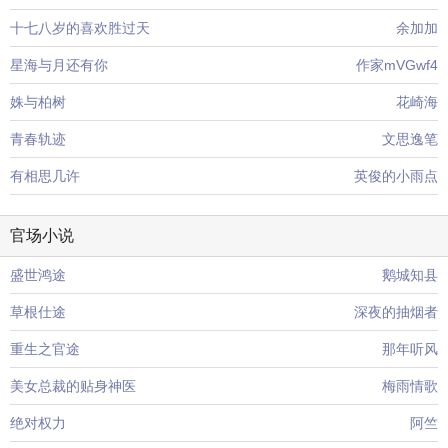
十七八岁的喜欢胜过天
余加加
星海与月还有你
作家mVGwf4
姝与柏树
花崎海
青春轨迹
文思逸笔
有相思几许
英俊的小雨点
官场小说
盛世鸿途
鹅城知县
草根仕途
深夜的抽烟者
重生之官途
那年听风
美女总裁的贴身神医
梅雨情歌
绝对权力
阿竺