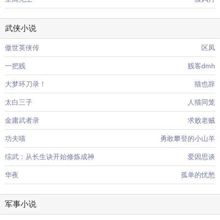
武侠小说
傲世英侠传
区凤
一把贱
贱客dmh
大梦环刀录！
猫也辞
太白三子
人猫同笼
金庸武者录
求败老贼
功夫喵
勇敢攀登的小山羊
综武：从长生诀开始修炼成神
爱因思谈
华夜
孤单的忧愁
军事小说