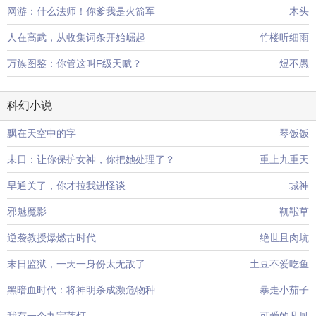
网游：什么法师！你爹我是火箭军
木头
人在高武，从收集词条开始崛起
竹楼听细雨
万族图鉴：你管这叫F级天赋？
煜不愚
科幻小说
飘在天空中的字
琴饭饭
末日：让你保护女神，你把她处理了？
重上九重天
早通关了，你才拉我进怪谈
城神
邪魅魔影
靰鞡草
逆袭教授爆燃古时代
绝世且肉坑
末日监狱，一天一身份太无敌了
土豆不爱吃鱼
黑暗血时代：将神明杀成濒危物种
暴走小茄子