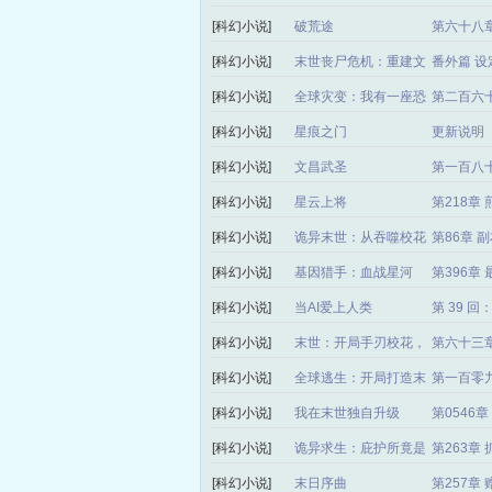
派！
[科幻小说]
破荒途
第六十八章
[科幻小说]
末世丧尸危机：重建文
番外篇 
明
[科幻小说]
全球灾变：我有一座恐
第二百六
怖屋
[科幻小说]
星痕之门
更新说明
[科幻小说]
文昌武圣
第一百八
[科幻小说]
星云上将
第218章 
[科幻小说]
诡异末世：从吞噬校花
第86章 
开始进化
[科幻小说]
基因猎手：血战星河
第396章
[科幻小说]
当AI爱上人类
第 39 
[科幻小说]
末世：开局手刃校花，
第六十三
我成末日仲裁者
[科幻小说]
全球逃生：开局打造末
第一百零九
日列车
[科幻小说]
我在末世独自升级
第0546
[科幻小说]
诡异求生：庇护所竟是
第263章 
我自己
[科幻小说]
末日序曲
第257章 