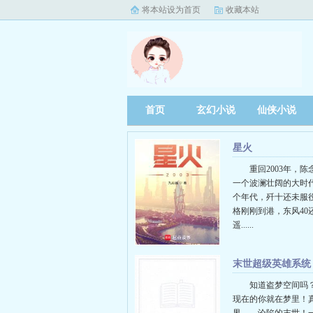
将本站设为首页
收藏本站
首页
玄幻小说
仙侠小说
星火
重回2003年，
一个波澜壮阔的大时
个年代，歼十还未服
格刚刚到港，东风40
遥......
末世超级英雄系统
知道盗梦空间吗
现在的你就在梦里！