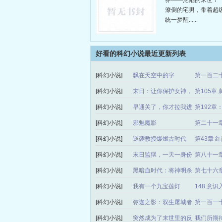
界——沦陷的末世！
潦倒的宅男，带着超
统一梦醒......
好看的科幻小说最近更新列表
[科幻小说]
飘在天空中的字
第一百二
[科幻小说]
末日：让你保护女神，
第105章
你把她处理了？
[科幻小说]
早通关了，你才拉我进
第192章
怪谈
[科幻小说]
邪魅魔影
第二十一
[科幻小说]
逆袭教授爆燃古时代
第43章 
[科幻小说]
末日监狱，一天一身份
第八十一章
太无敌了
[科幻小说]
黑暗血时代：将神明杀
第七十六章
成濒危物种
[科幻小说]
我有一个九宝莲灯
148 意识
[科幻小说]
弥迦之影：双生屠城者
第一百一
[科幻小说]
突然成为了末世里的反
我们所期