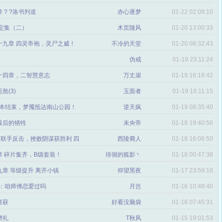
 ? ?洛书判道
赤心逐梦
01-22 02:09:10
设定集（二）
木页随风
01-20 13:00:33
十九章 四灵帝袍，灵尸之威！
不冷的天堂
01-20 08:32:43
伪戒
01-19 23:11:24
十四章，二智慧意志
万丈崖
01-19 16:18:42
煎熬(3)
玉面者
01-19 16:11:15
副本结束，梦魇抵达南山公园！
逆天疯
01-19 08:35:40
 最后的牺牲
未央帝
01-18 19:40:56
回：联手反击，挫败阴谋获胜利 四
西陵裔人
01-18 16:06:50
章 碎片集齐，B级套装！
徘徊的狐影丶
01-18 00:47:38
章 等级提升 离开小镇
仰望黑夜
01-17 23:59:16
章：咱师傅恋爱过吗
月岂
01-16 10:48:40
抓获
好看没脑袋
01-16 07:45:31
赠礼
T秋风
01-15 19:01:53