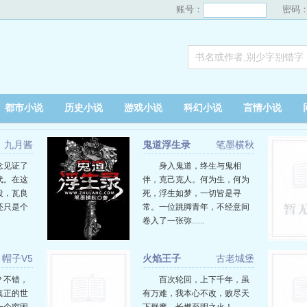
账号：
密码
都市小说
历史小说
游戏小说
科幻小说
言情小说
九月酱
鬼道浮生录
笔墨横秋
陈念见证了
身入鬼道，终生与鬼相
代。在这
伴，克己克人。何为生，何为
役，瓦良
死，浮生如梦，一切皆是寻
还只是个
常。一位跳脚青年，不经意间
卷入了一张弥......
帽子V5
火焰王子
古老城堡
？不错，
百次轮回，上下千年，虽
真正的世
有万难，我本心不改，败尽天