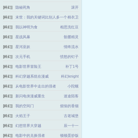
[科幻]
隐秘死角
滚开
[科幻]
末世：我的关键词比别人多一个
棉衣卫
[科幻]
我以神明为食
相思洗红豆
[科幻]
星战风暴
骷髅精灵
[科幻]
星河巫妖
情终流水
[科幻]
次元手机
愤怒的钉子
[科幻]
电影世界冒险王
补丁1号
[科幻]
科幻穿越系统在漫威
科幻knight
[科幻]
从电影世界中走出的强者
小陀螺
[科幻]
新闪电侠漫威重生
迷途陌客
[科幻]
我的空间门
烦恼的香烟
[科幻]
火焰王子
古老城堡
[科幻]
幻想世界大穿越
辰一十一
[科幻]
电影中的兑换强者
顿顿蛋炒饭