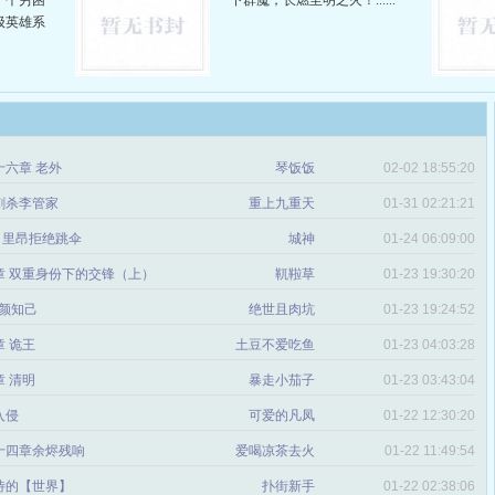
一个穷困
下群魔，长燃至明之火！......
级英雄系
十六章 老外
琴饭饭
02-02 18:55:20
 刺杀李管家
重上九重天
01-31 02:21:21
：里昂拒绝跳伞
城神
01-24 06:09:00
章 双重身份下的交锋（上）
靰鞡草
01-23 19:30:20
红颜知己
绝世且肉坑
01-23 19:24:52
 诡王
土豆不爱吃鱼
01-23 04:03:28
 清明
暴走小茄子
01-23 03:43:04
入侵
可爱的凡凤
01-22 12:30:20
十四章余烬残响
爱喝凉茶去火
01-22 11:49:54
待的【世界】
扑街新手
01-22 02:38:06