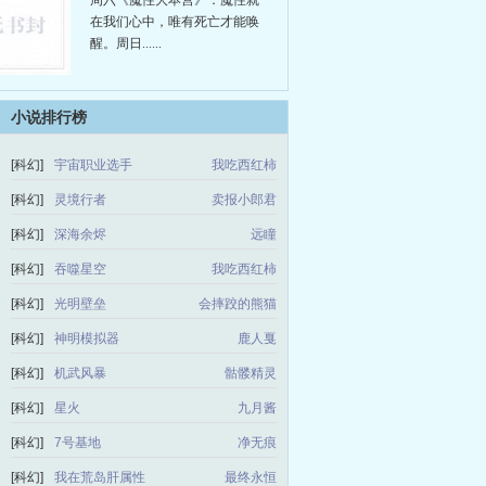
周六《魔性大本营》：魔性就
在我们心中，唯有死亡才能唤
醒。周日......
小说排行榜
[科幻]
宇宙职业选手
我吃西红柿
[科幻]
灵境行者
卖报小郎君
[科幻]
深海余烬
远瞳
[科幻]
吞噬星空
我吃西红柿
[科幻]
光明壁垒
会摔跤的熊猫
[科幻]
神明模拟器
鹿人戛
[科幻]
机武风暴
骷髅精灵
[科幻]
星火
九月酱
[科幻]
7号基地
净无痕
[科幻]
我在荒岛肝属性
最终永恒