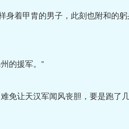
身着甲胄的男子，此刻也附和的躬
州的援军。”
难免让天汉军闻风丧胆，要是跑了几