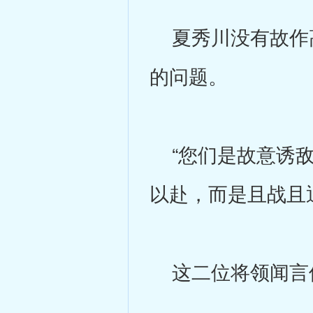
夏秀川没有故作高
的问题。
“您们是故意诱敌
以赴，而是且战且
这二位将领闻言似