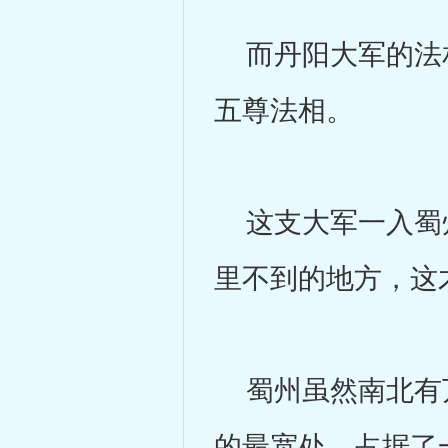
而丹阳大军的法相
五尊法相。
这支大军一入蜀州
里不到的地方，这
蜀州虽然南北有万
的最宽处，占据了