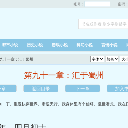
账号：
密码
都市小说
历史小说
游戏小说
科幻小说
言情小说
第九十一章：汇于蜀州
第九十一章：汇于蜀州
一章
返回目录
下一章
加入
余一丁
、
重返快穿世界
、
帝逆天行
、
我身体里有个仙尊
、
乱世潜龙
、
我在
年，四月初十。