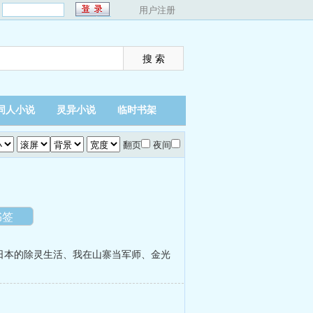
：
用户注册
同人小说
灵异小说
临时书架
翻页
夜间
书签
日本的除灵生活
、
我在山寨当军师
、
金光