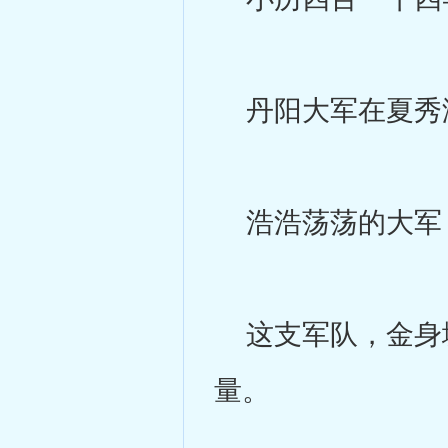
丹阳大军在夏秀渊
浩浩荡荡的大军，
这支军队，金身境
量。