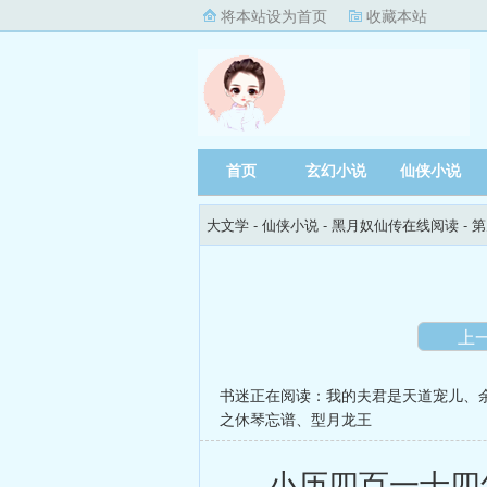
将本站设为首页
收藏本站
首页
玄幻小说
仙侠小说
大文学
- 仙侠小说 -
黑月奴仙传在线阅读
- 
上
书迷正在阅读：
我的夫君是天道宠儿
、
之休琴忘谱
、
型月龙王
小历四百一十四