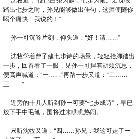
沈牧道：“便已白茶为题，七步为限。若沈牧
踏出七步之时，孙兄能够做出佳句，这酒便随你
喝个痛快！我说的！”
孙一可沉吟片刻，仰头道：“好！请……”
沈牧学着曹子建七步诗的场景，轻轻抬脚踏出
一步，回首看了一眼，见孙一可捏着胡须沉思，
便高声喊道：“一……”再踏一步又道：“二……
三……”
近旁的十几人听到孙一可要“七步成诗”，早已
放下手中毛笔，围将过来瞧瞧热闹。
只听沈牧又道：“四……孙兄，我这可走了一