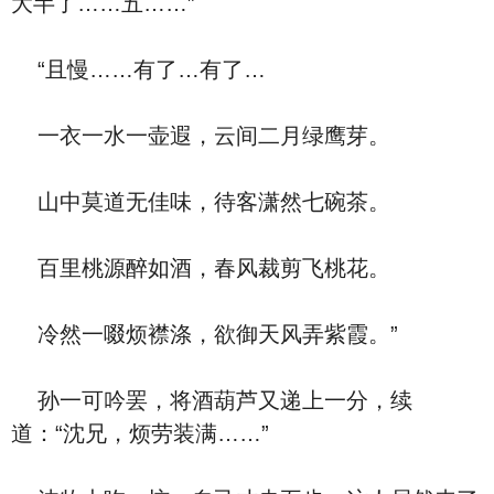
大半了……五……”
“且慢……有了…有了…
一衣一水一壶遐，云间二月绿鹰芽。
山中莫道无佳味，待客潇然七碗茶。
百里桃源醉如酒，春风裁剪飞桃花。
冷然一啜烦襟涤，欲御天风弄紫霞。”
孙一可吟罢，将酒葫芦又递上一分，续
道：“沈兄，烦劳装满……”