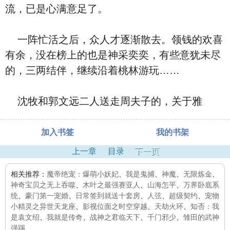
流，已是心满意足了。
一阵忙活之后，众人才逐渐散去。领钱的欢喜
有余，没在榜上的也是神采奕奕，有些意犹未尽
的，三两结伴，继续沿着桃林游玩……
沈牧和郭文远二人送走周夫子的，关于雅
加入书签
我的书架
上一章
目录
下一页
相关推荐：
魔帝绝宠：爆萌小妖妃
、
我是鬼捕
、
神魔
、
无限炼金
、
神奇宝贝之无上吞噬
、
木叶之最强赛亚人
、
山海怎平
、
万界卧底系
统
、
豪门第一宠婚
、
日常签到就送十套房
、
人弦
、
超级契约
、
宠物
小精灵之异世天龙座
、
影视位面之时空穿越
、
天劫火环
、
知否：我
是袁文绍
、
我就是传奇
、
战神之君临天下
、
千门邪少
、
雏田的武神
强踢