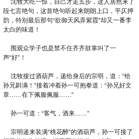
沈牧大吃一惊，自己才走五步，这人居然来了
段七言绝句，这首绝句听起来朗朗上口，平仄押
韵，特别最后那句“欲御天风弄紫霞”却又一番李
太白的味道！
围观众学子也是禁不住齐齐鼓掌叫了一
声“好”！
沈牧接过酒葫芦，递给身后的宗明，道：“给
孙兄斟满！”接着冲着孙一可抱拳道：“孙兄好文
章……在下佩服佩服……”
孙一可道：“客气，酒来……”
宗明递来装满“桃花醉”的酒葫芦，孙一可接了