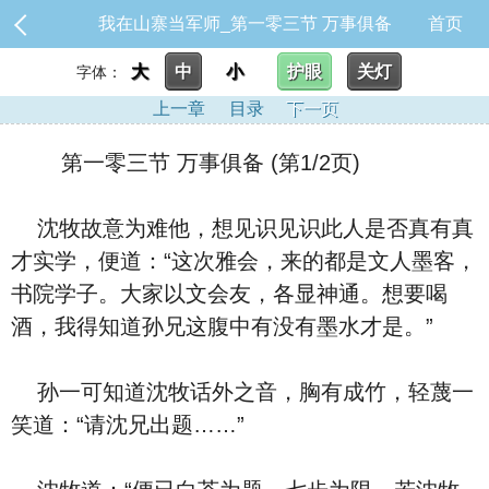
我在山寨当军师_第一零三节 万事俱备
首页
大
中
小
护眼
关灯
字体：
上一章
目录
下一页
第一零三节 万事俱备 (第1/2页)
沈牧故意为难他，想见识见识此人是否真有真
才实学，便道：“这次雅会，来的都是文人墨客，
书院学子。大家以文会友，各显神通。想要喝
酒，我得知道孙兄这腹中有没有墨水才是。”
孙一可知道沈牧话外之音，胸有成竹，轻蔑一
笑道：“请沈兄出题……”