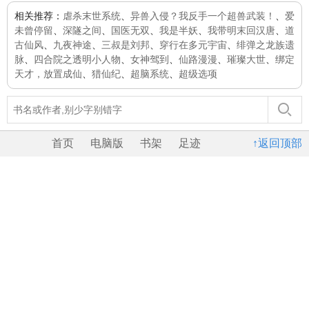
相关推荐：
虐杀末世系统
、
异兽入侵？我反手一个超兽武装！
、
爱
未曾停留
、
深隧之间
、
国医无双
、
我是半妖
、
我带明末回汉唐
、
道
古仙风
、
九夜神途
、
三叔是刘邦
、
穿行在多元宇宙
、
绯弹之龙族遗
脉
、
四合院之透明小人物
、
女神驾到
、
仙路漫漫
、
璀璨大世
、
绑定
天才，放置成仙
、
猎仙纪
、
超脑系统
、
超级选项
首页
电脑版
书架
足迹
↑返回顶部