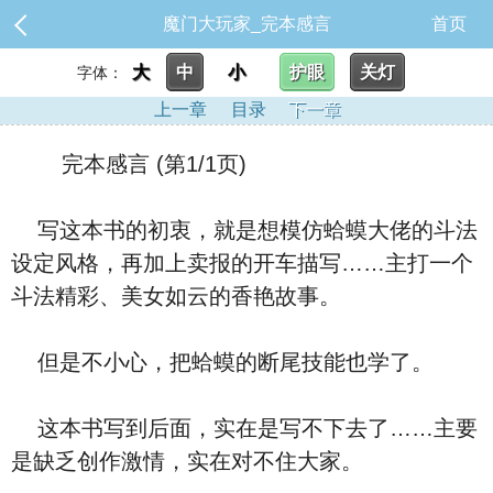
魔门大玩家_完本感言
首页
大
中
小
护眼
关灯
字体：
上一章
目录
下一章
完本感言 (第1/1页)
写这本书的初衷，就是想模仿蛤蟆大佬的斗法
设定风格，再加上卖报的开车描写……主打一个
斗法精彩、美女如云的香艳故事。
但是不小心，把蛤蟆的断尾技能也学了。
这本书写到后面，实在是写不下去了……主要
是缺乏创作激情，实在对不住大家。