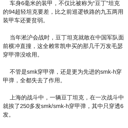
车身6毫米的装甲，不仅比被称为“豆丁”坦克
的94超轻坦克要差，比之前巡逻铁路的九五两用
装甲车还要贫弱。
当年淞沪会战时，豆丁坦克就敢在中国军队面
前横冲直撞，这全赖常凯申买的那几千万发毛瑟
穿甲弹没啥用。
不管是smk穿甲弹，还是更为先进的smk-h穿
甲弹，全都失去了作用。
上海的战斗中，一辆豆丁坦克，在一次战斗中
就挨了250多发smk/smk-h穿甲弹，其中只穿透6
发。