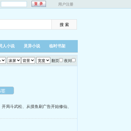
：
用户注册
同人小说
灵异小说
临时书架
翻页
夜间
书签
，开局斗武松
、
从摸鱼刷广告开始修仙
、
。