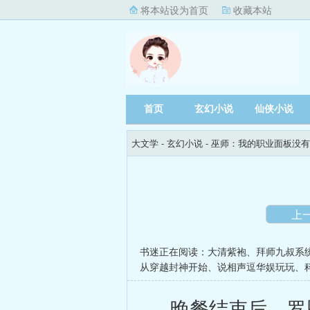
将本站设为首页
收藏本站
首页
玄幻小说
仙侠小说
大文学
- 玄幻小说 -
巫师：我的职业面板没有
上
书迷正在阅读：
大清紫袍
、
拜师九叔系
从穿越封神开始
、
说相声逗华娱玩玩
、
晚餐结束后，罗