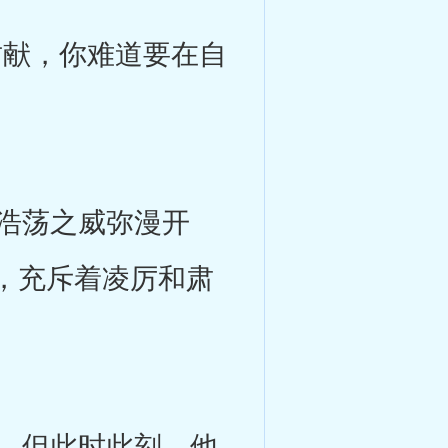
献，你难道要在自
浩荡之威弥漫开
，充斥着凌厉和肃
，但此时此刻，他