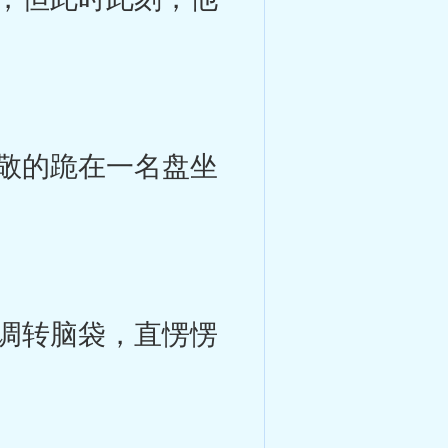
敬的跪在一名盘坐
调转脑袋，直愣愣