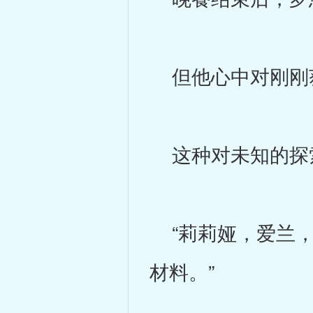
但他心中对刚刚获
这种对未知的探索
“莉莉娅，爱兰，
材料。”