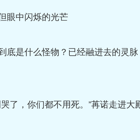
但眼中闪烁的光芒
底是什么怪物？已经融进去的灵脉
哭了，你们都不用死。”苒诺走进大
。