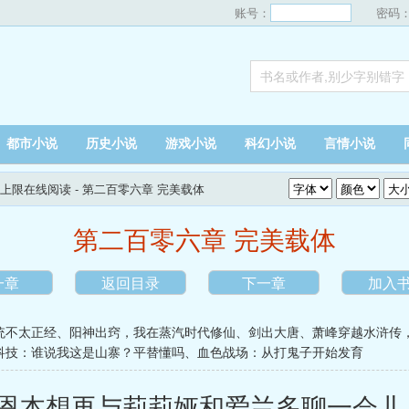
账号：
密码
都市小说
历史小说
游戏小说
科幻小说
言情小说
上限在线阅读
- 第二百零六章 完美载体
第二百零六章 完美载体
一章
返回目录
下一章
加入
统不太正经
、
阳神出窍，我在蒸汽时代修仙
、
剑出大唐
、
萧峰穿越水浒传
科技：谁说我这是山寨？平替懂吗
、
血色战场：从打鬼子开始发育
恩本想再与莉莉娅和爱兰多聊一会儿