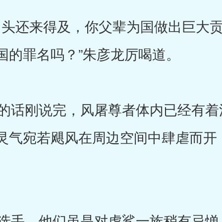
头还来得及，你父辈为国做出巨大贡
国的罪名吗？”朱彦龙厉喝道。
话刚说完，风屠尊者体内已经有着
灵气宛若飓风在周边空间中肆虐而开
手，他们虽是对虎鲨一族稍有忌惮