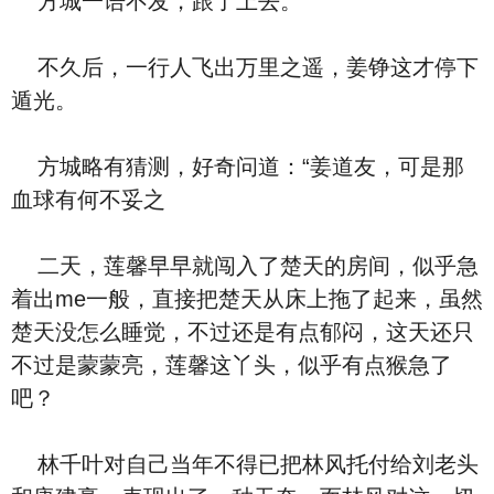
方城一语不发，跟了上去。
不久后，一行人飞出万里之遥，姜铮这才停下
遁光。
方城略有猜测，好奇问道：“姜道友，可是那
血球有何不妥之
二天，莲馨早早就闯入了楚天的房间，似乎急
着出me一般，直接把楚天从床上拖了起来，虽然
楚天没怎么睡觉，不过还是有点郁闷，这天还只
不过是蒙蒙亮，莲馨这丫头，似乎有点猴急了
吧？
林千叶对自己当年不得已把林风托付给刘老头