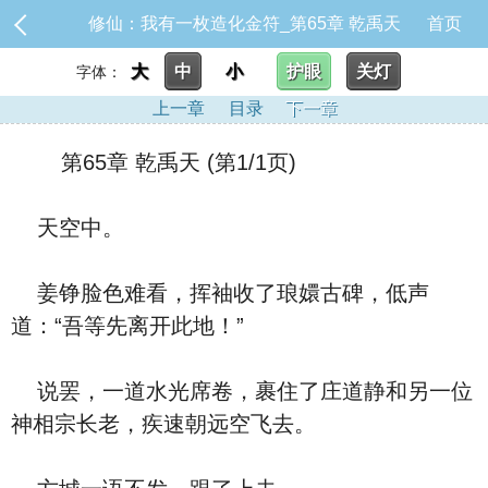
修仙：我有一枚造化金符_第65章 乾禹天
首页
大
中
小
护眼
关灯
字体：
上一章
目录
下一章
第65章 乾禹天 (第1/1页)
天空中。
姜铮脸色难看，挥袖收了琅嬛古碑，低声
道：“吾等先离开此地！”
说罢，一道水光席卷，裹住了庄道静和另一位
神相宗长老，疾速朝远空飞去。