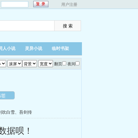
：
用户注册
同人小说
灵异小说
临时书架
翻页
夜间
书签
剑吹白雪
、
吾剑传
数据呗！