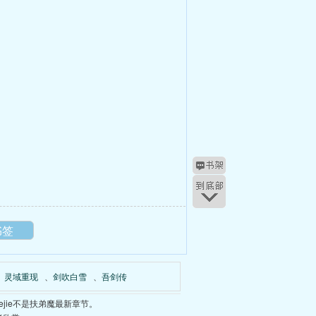
书签
、
灵域重现
、
剑吹白雪
、
吾剑传
jie不是扶弟魔最新章节。