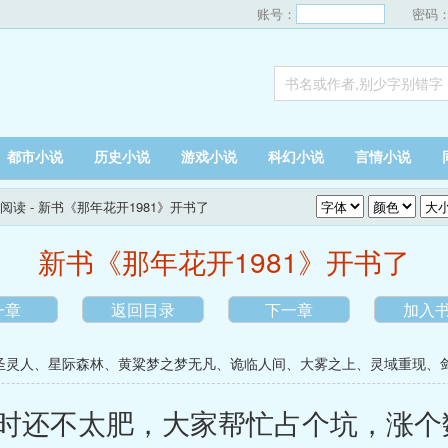
账号：
密码
都市小说
历史小说
游戏小说
科幻小说
言情小说
线阅读
- 新书《那年花开1981》开书了
新书《那年花开1981》开书了
一章
返回目录
下一章
加入
圣灵人
、
星际森林
、
黄粱梦之梦无凡
、
诡临人间
、
大雾之上
、
灵域重现
、
还不太肥，大家帮忙占个坑，涨个