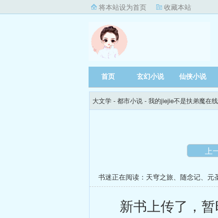
将本站设为首页
收藏本站
首页
玄幻小说
仙侠小说
大文学
- 都市小说 -
我的jiejie不是扶弟魔在
上
书迷正在阅读：
天穹之旅
、
随念记
、
元
新书上传了，暂时