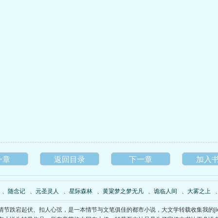
一章
返回目录
下一章
加入
、
随念记
、
元圣灵人
、
星际森林
、
黄粱梦之梦无凡
、
诡临人间
、
大雾之上
弟魔》情节跌宕起伏、扣人心弦，是一本情节与文笔俱佳的都市小说，大文学转载收集我的jie