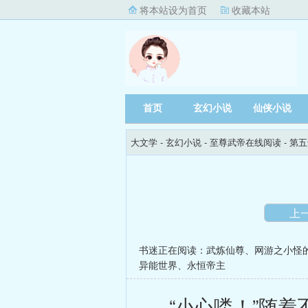
将本站设为首页
收藏本站
首页
玄幻小说
仙侠小说
大文学
- 玄幻小说 -
至尊武帝在线阅读
- 第
上
书迷正在阅读：
武炼仙尊
、
网游之小怪
异能世界
、
永恒帝主
“小心喽！”随着