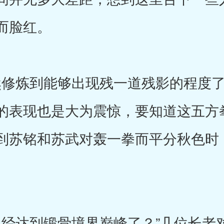
而脸红。
修炼到能够出现残一道残影的程度了
的表现也是大为震惊，要知道这五方
到苏铭和苏武对轰一拳而平分秋色时
经达到锻骨境界巅峰了？”几位长老