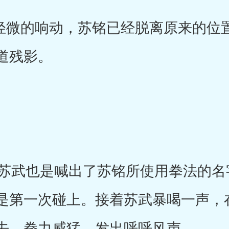
轻微的响动，苏铭已经脱离原来的位
道残影。
武也是喊出了苏铭所使用拳法的名
是第一次碰上。接着苏武暴喝一声，
去。拳力威猛，发出呼呼风声。