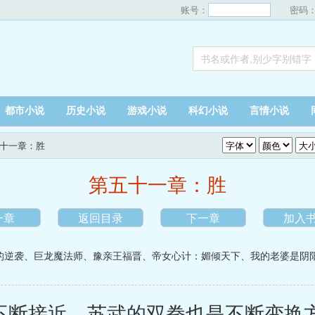
账号：
密码
都市小说
历史小说
游戏小说
科幻小说
言情小说
五十一章：胜
第五十一章：胜
一章
返回目录
下一章
加入
的逆袭
、
巨龙魔法师
、
豫亲王福晋
、
帝女心计：媚倾天下
、
我的老婆是阴
不断接近，苏武的双拳也是不断变换