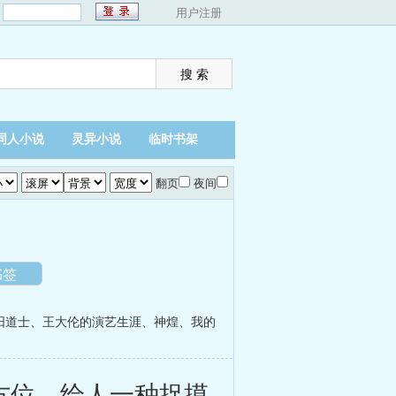
：
用户注册
同人小说
灵异小说
临时书架
翻页
夜间
书签
阳道士
、
王大伦的演艺生涯
、
神煌
、
我的
方位，给人一种捉摸