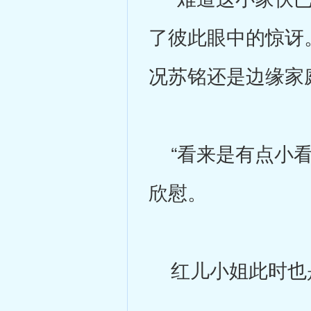
了彼此眼中的惊讶
况苏铭还是边缘家
“看来是有点小看
欣慰。
红儿小姐此时也是