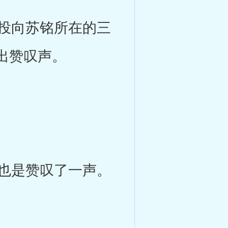
投向苏铭所在的三
出赞叹声。
也是赞叹了一声。