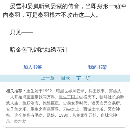
晏雪和晏岚听到晏紫的传音，当即身形一动冲
向秦羽，可是秦羽根本不攻击这二人。
只见――
暗金色飞剑犹如绣花针
加入书签
我的书架
上一章
目录
下一页
相关推荐：
重生始于1992
、
暗黑世界风云录
、
兵王铁事
、
穿越从
一人开始冯宝宝带我闯万界
、
重生三国之纵横天下
、
咖啡社长的游
戏人生
、
鱼跃沧海
、
跑酷巨星
、
史前女尊时代
、
诸天次元交易所
、
安子鱼之乐
、
重生之商霸两界
、
刀尖之上
、
西游土地爷
、
冥亡神
祭
、
这个刺客有毛病
、
绣娘
、
1990：从鲍家街开始
、
血脉化神
录
、
乾坤劫