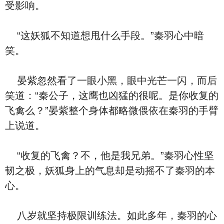
受影响。
“这妖狐不知道想甩什么手段。”秦羽心中暗
笑。
晏紫忽然看了一眼小黑，眼中光芒一闪，而后
笑道：“秦公子，这鹰也凶猛的很呢。是你收复的
飞禽么？”晏紫整个身体都略微偎依在秦羽的手臂
上说道。
“收复的飞禽？不，他是我兄弟。”秦羽心性坚
韧之极，妖狐身上的气息却是动摇不了秦羽的本
心。
八岁就坚持极限训练法。如此多年，秦羽的心