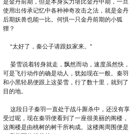
是金丹前期，但是本身实力堪比金丹中期，一旦
使用出传承记忆中各种神奇攻击之法，就是金丹
后期妖兽也能一比。何惧一只金丹前期的小狐
狸？
“太好了，秦公子请跟奴家来。”
晏雪说着转身就走，飘然而动，速度虽然快，
可是飞行动作的确是动人，犹如现在一般。秦羽
和小黑轻易便跟上这晏雪，行了数十里，就到了
目的地。
这段日子秦羽一直处于战斗厮杀中，还没有享
受过呢，现在秦羽便看到了一座很美丽的阁楼，
这阁楼是由桃树的树干所构成。这楼阁周围便是