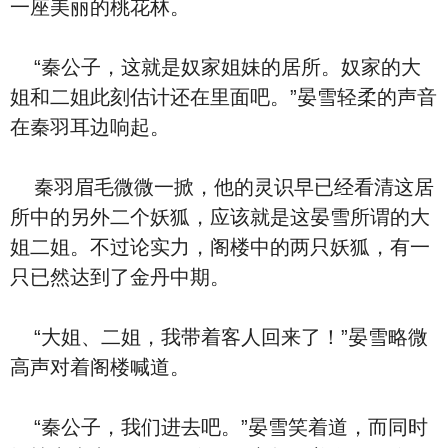
一座美丽的桃花林。
“秦公子，这就是奴家姐妹的居所。奴家的大
姐和二姐此刻估计还在里面吧。”晏雪轻柔的声音
在秦羽耳边响起。
秦羽眉毛微微一掀，他的灵识早已经看清这居
所中的另外二个妖狐，应该就是这晏雪所谓的大
姐二姐。不过论实力，阁楼中的两只妖狐，有一
只已然达到了金丹中期。
“大姐、二姐，我带着客人回来了！”晏雪略微
高声对着阁楼喊道。
“秦公子，我们进去吧。”晏雪笑着道，而同时