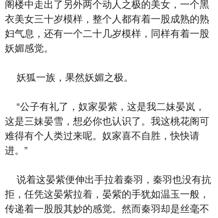
阁楼中走出了另外两个动人之极的美女，一个黑
衣美女三十岁模样，整个人都有着一股成熟的熟
妇气息，还有一个二十几岁模样，同样有着一股
妖媚感觉。
妖狐一族，果然妖媚之极。
“公子有礼了，奴家晏紫，这是我二妹晏岚，
这是三妹晏雪，想必你也认识了。我这桃花阁可
难得有个人类过来呢。奴家喜不自胜，快快请
进。”
说着这晏紫便伸出手拉着秦羽，秦羽也没有抗
拒，任凭这晏紫拉着，晏紫的手犹如温玉一般，
传递着一股股其妙的感觉。然而秦羽却是丝毫不