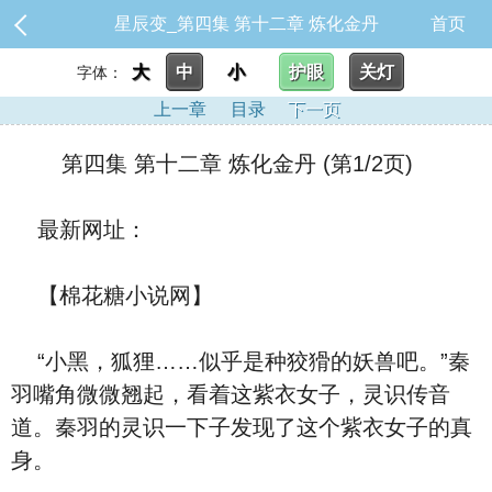
星辰变_第四集 第十二章 炼化金丹
首页
大
中
小
护眼
关灯
字体：
上一章
目录
下一页
第四集 第十二章 炼化金丹 (第1/2页)
最新网址：
【棉花糖小说网】
“小黑，狐狸……似乎是种狡猾的妖兽吧。”秦
羽嘴角微微翘起，看着这紫衣女子，灵识传音
道。秦羽的灵识一下子发现了这个紫衣女子的真
身。