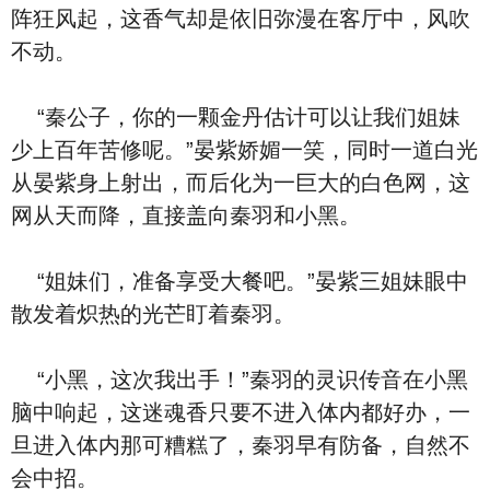
阵狂风起，这香气却是依旧弥漫在客厅中，风吹
不动。
“秦公子，你的一颗金丹估计可以让我们姐妹
少上百年苦修呢。”晏紫娇媚一笑，同时一道白光
从晏紫身上射出，而后化为一巨大的白色网，这
网从天而降，直接盖向秦羽和小黑。
“姐妹们，准备享受大餐吧。”晏紫三姐妹眼中
散发着炽热的光芒盯着秦羽。
“小黑，这次我出手！”秦羽的灵识传音在小黑
脑中响起，这迷魂香只要不进入体内都好办，一
旦进入体内那可糟糕了，秦羽早有防备，自然不
会中招。