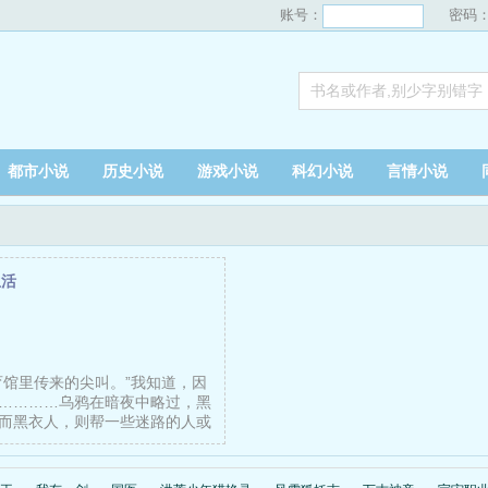
账号：
密码
都市小说
历史小说
游戏小说
科幻小说
言情小说
生活
育馆里传来的尖叫。”我知道，因
…………乌鸦在暗夜中略过，黑
而黑衣人，则帮一些迷路的人或
…