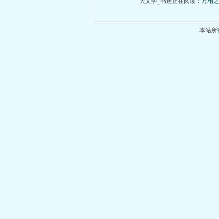
大文学_书迷正在阅读：
万相之
本站所