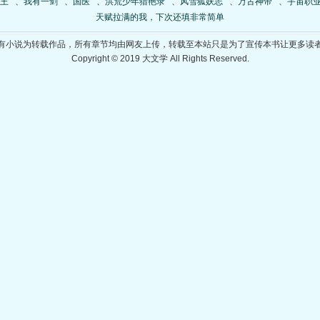
王
、
我有一剑
、
国医
、
洪荒少年猎艳录
、
风雪狐妖志
、
万古神帝
、
宇宙职
天赋拉满的我，下次还填非常简单
有小说为转载作品，所有章节均由网友上传，转载至本站只是为了宣传本书让更多读
Copyright © 2019 大文学 All Rights Reserved.