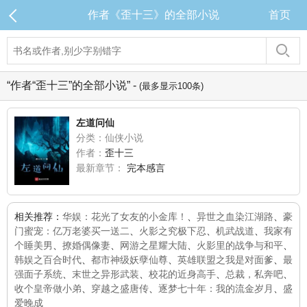
作者《歪十三》的全部小说
首页
“作者“歪十三”的全部小说” -
(最多显示100条)
左道问仙
分类：仙侠小说
作者：
歪十三
最新章节：
完本感言
相关推荐：
华娱：花光了女友的小金库！
、
异世之血染江湖路
、
豪
门蜜宠：亿万老婆买一送二
、
火影之究极下忍
、
机武战道
、
我家有
个睡美男
、
撩婚偶像妻
、
网游之星耀大陆
、
火影里的战争与和平
、
韩娱之百合时代
、
都市神级妖孽仙尊
、
英雄联盟之我是对面爹
、
最
强面子系统
、
末世之异形武装
、
校花的近身高手
、
总裁，私奔吧
、
收个皇帝做小弟
、
穿越之盛唐传
、
逐梦七十年：我的流金岁月
、
盛
爱晚成