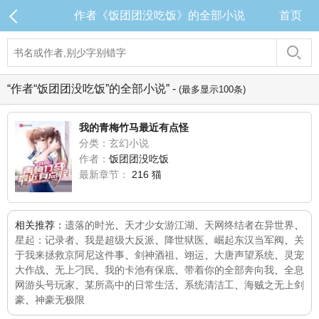
作者《饭团团没吃饭》的全部小说
首页
“作者“饭团团没吃饭”的全部小说” -
(最多显示100条)
我的青梅竹马最近有点怪
分类：玄幻小说
作者：
饭团团没吃饭
最新章节：
216 猫
相关推荐：
遗落的时光
、
天才少女游江湖
、
天网终结者在异世界
、
星起：记录者
、
我是超级大反派
、
降世狱医
、
崛起东汉当军阀
、
关
于我来拯救京阿尼这件事
、
剑神酒祖
、
翊运
、
大唐声望系统
、
灵宠
大作战
、
无上刁民
、
我的卡池有保底
、
带着你的全部奔向我
、
全息
网游头号玩家
、
某所高中的日常生活
、
系统清洁工
、
海贼之无上剑
豪
、
神豪无极限