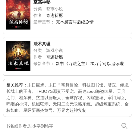
至高神秘
分类：都市小说
作者：
奇迹祈愿
最新章节：
完本感言与后续剧情
法术真理
分类：游戏小说
作者：
奇迹祈愿
最新章节：
新书《万法之主》20万字可以追读啦！
相关推荐：
末日巨蟒
、
末日？宅舞冒险
、
科技图书馆
、
赝医
、
绝境
长城上的王者
、
TFBOYS源妻不受宠
、
高达seed海盗凶星
、
天启
之门
、
相亲神
、
贫道以德服人
、
全球探秘
、
闪耀篮坛
、
寒门枭臣
、
呜咽的小河
、
机械狂潮
、
无限二次元攻略系统
、
超级炼宝系统
、
金
枝如血
、
星际要塞炎黄号
、
万界之超神复制