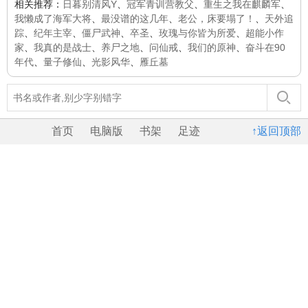
相关推荐：
日暮别清风Y
、
冠军青训营教父
、
重生之我在麒麟军
、
我懒成了海军大将
、
最没谱的这几年
、
老公，床要塌了！
、
天外追
踪
、
纪年主宰
、
僵尸武神
、
卒圣
、
玫瑰与你皆为所爱
、
超能小作
家
、
我真的是战士
、
养尸之地
、
问仙戒
、
我们的原神
、
奋斗在90
年代
、
量子修仙
、
光影风华
、
雁丘墓
首页
电脑版
书架
足迹
↑返回顶部