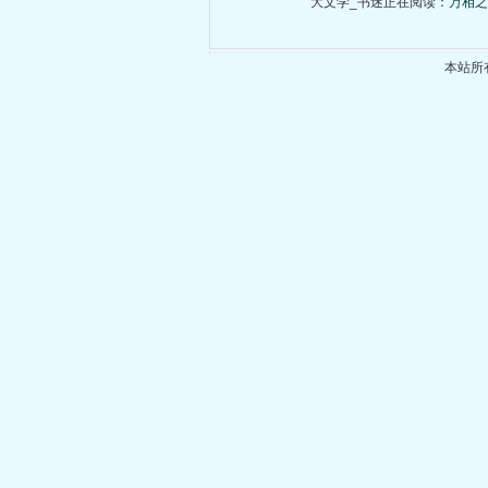
大文学_书迷正在阅读：
万相之
本站所