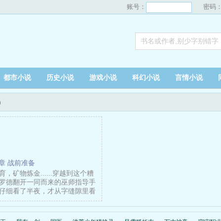
账号：
密码
都市小说
历史小说
游戏小说
科幻小说
言情小说
)
4章 战前准备
，矿物炼金......穿越到这个糟
罗德翻开一同而来的巫师指导手
仔细看了半夜，才从字缝隙里看