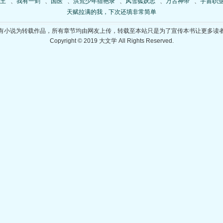
王
、
我有一剑
、
国医
、
洪荒少年猎艳录
、
风雪狐妖志
、
万古神帝
、
宇宙职
天赋拉满的我，下次还填非常简单
有小说为转载作品，所有章节均由网友上传，转载至本站只是为了宣传本书让更多读
Copyright © 2019 大文学 All Rights Reserved.