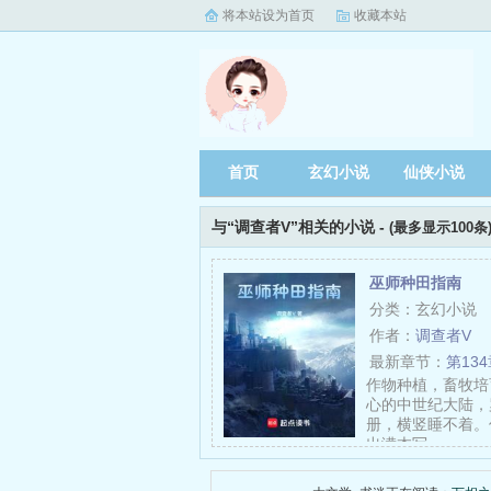
将本站设为首页
收藏本站
首页
玄幻小说
仙侠小说
与“调查者V”相关的小说 -
(最多显示100条
巫师种田指南
分类：玄幻小说
作者：
调查者V
最新章节：
第13
作物种植，畜牧培育
心的中世纪大陆，
册，横竖睡不着。
出满本写……