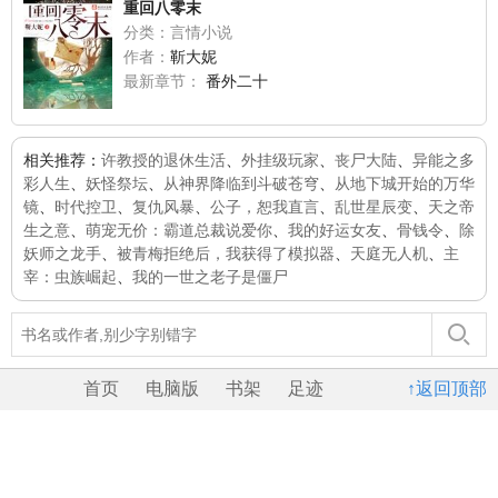
重回八零末
分类：言情小说
作者：
靳大妮
最新章节：
番外二十
相关推荐：
许教授的退休生活
、
外挂级玩家
、
丧尸大陆
、
异能之多
彩人生
、
妖怪祭坛
、
从神界降临到斗破苍穹
、
从地下城开始的万华
镜
、
时代控卫
、
复仇风暴
、
公子，恕我直言
、
乱世星辰变
、
天之帝
生之意
、
萌宠无价：霸道总裁说爱你
、
我的好运女友
、
骨钱令
、
除
妖师之龙手
、
被青梅拒绝后，我获得了模拟器
、
天庭无人机
、
主
宰：虫族崛起
、
我的一世之老子是僵尸
首页
电脑版
书架
足迹
↑返回顶部