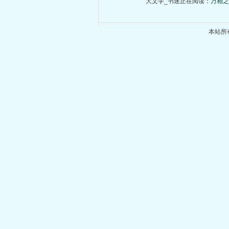
大文学_书迷正在阅读：
万相之
本站所