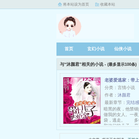
将本站设为首页
收藏本站
首页
玄幻小说
仙侠小说
与“沐颜君”相关的小说 -
(最多显示100条)
老婆爱逃家：带
分类：言情小说
作者：
沐颜君
最新章节：
完结
暗黑的夜，他禁锢
做我的女人。一夜
袋，逃走。 多
和他们的儿子，是