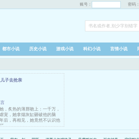
账号：
密码
都市小说
历史小说
游戏小说
科幻小说
言情小说
上儿子去抢亲
感言
她，炙热的薄唇吻上：一千万，
虐宠，她拿烟灰缸砸破他的脑
年后，再相见，她竟然不认识他
可……