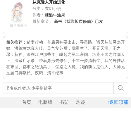
从克隆人开始进化
分类：玄幻小说
作者：
糖醋牛油果
最新章节：
新书《我靠长度修仙》已发
相关推荐：
猎妻行动：首席男神要出击
、
寻星路
、
诸天从仙灵岛开
始
、
洪荒黄龙真人传
、
灵气复苏后，我重生了
、
开元天宝
、
王之
愿：新神
、
浪在江户那些年
、
崛起之第二帝国
、
洛克王国之君临天
下
、
法藏启示录
、
带着异形去修仙
、
十年一梦清若尘
、
我的外挂活
在末世
、
都市之绝顶高手
、
尘路之入魔
、
我的前世是仙人
、
大师兄
是魔门典狱长
、
夜鸫
、
清平纪事
首页
电脑版
书架
足迹
↑返回顶部